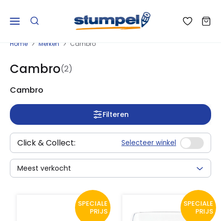
Home
Merken
Cambro
Cambro
(2)
Cambro
Filteren
Click & Collect:
Selecteer winkel
Meest verkocht
SPECIALE
SPECIALE
PRIJS
PRIJS