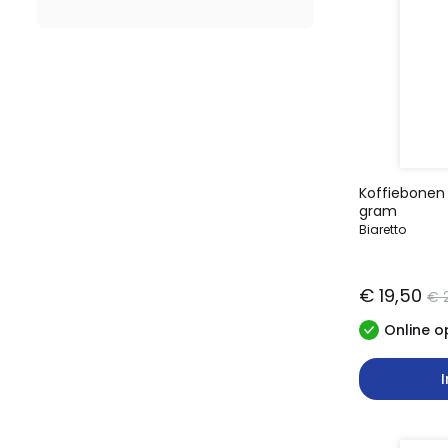
Koffiebonen 
gram
Biaretto
€ 19,50
€ 2
Online o