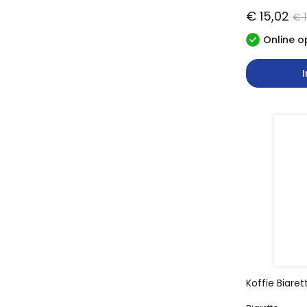
€ 15,02
€ 1
Online o
Koffie Biare