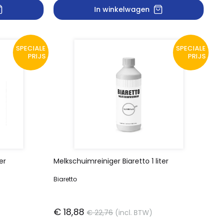
In winkelwagen
SPECIALE
SPECIALE
PRIJS
PRIJS
er
Melkschuimreiniger Biaretto 1 liter
Biaretto
€ 18,88
€ 22,76
(incl. BTW)