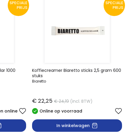
SPECIALE
SPECIALE
PRIJS
PRIJS
lar 1000
Koffiecreamer Biaretto sticks 2,5 gram 600
stuks
Biaretto
€ 22,25
€ 24,19
(incl. BTW)
en online
Online op voorraad
In winkelwagen