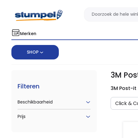
Merken
SHOP
Home
Merken
3M Post-it
3M Post
Filteren
3M Post-it
Beschikbaarheid
Click & Co
Prijs