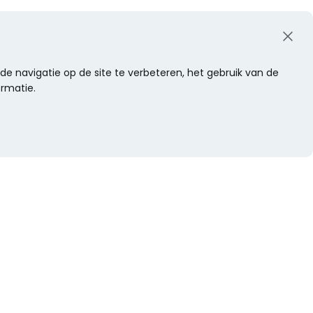
e navigatie op de site te verbeteren, het gebruik van de
ormatie.
WIL JE NIETS MISSEN?
Alle nieuwtjes als eerste ontvangen?
Schrijf je dan nu in voor onze nieuwsbrief.
Versturen
s
Of volg ons op social media