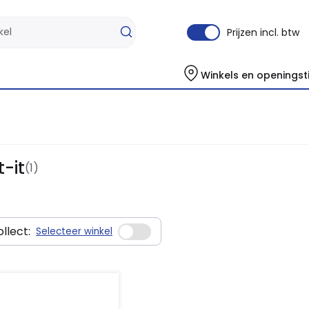
Prijzen incl. btw
Winkels en openingst
-it
(1)
llect:
Selecteer winkel