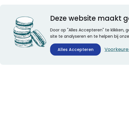
Deze website maakt g
Door op "Alles Accepteren" te klikken,
site te analyseren en te helpen bij on
Voorkeure
Alles Accepteren
CONTACTINFORMATIE
ALGEMEEN
Boekhandel Stumpel &
Veelgestelde vragen
Stumpel Office Products
Leveringsinformatie
De Corantijn 63
Over Stumpel
1689 AN Zwaag
Evenementen
Nederland
KvK-nummer: 36008688
BTW-nummer: