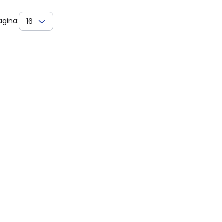
agina:
16