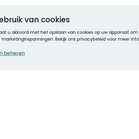
ebruik van cookies
 gaat u akkoord met het opslaan van cookies op uw apparaat om d
ze marketinginspanningen. Bekijk ons privacybeleid voor meer inf
n beheren
CONTACT
KANTOOR SPECIALIST
Klantenservice
Voordelen voor uw
Winkels en openingstijden
bedrijf
Werken bij Stumpel
ICT en printing
Kantoorinrichting
Onze accountmanager
Stempels