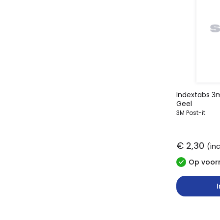
Indextabs 3m
Geel
3M Post-it
€ 2,30
(in
Op voorr