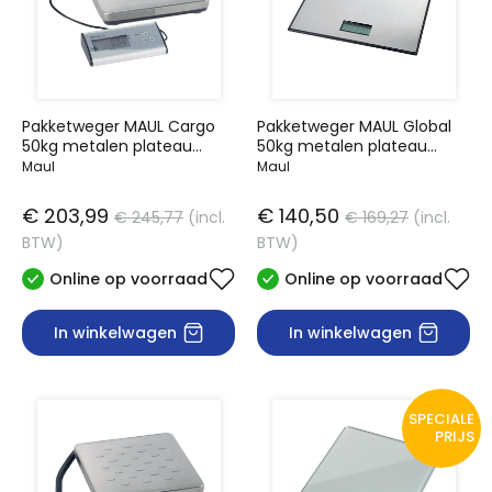
Pakketweger MAUL Cargo
Pakketweger MAUL Global
50kg metalen plateau
50kg metalen plateau
27x27cm + 9V batterij zilver
32x32cm inclusief batterij
Maul
Maul
zwart
€ 203,99
€ 140,50
€ 245,77
(incl.
€ 169,27
(incl.
BTW)
BTW)
Online op voorraad
Online op voorraad
In winkelwagen
In winkelwagen
SPECIALE
PRIJS