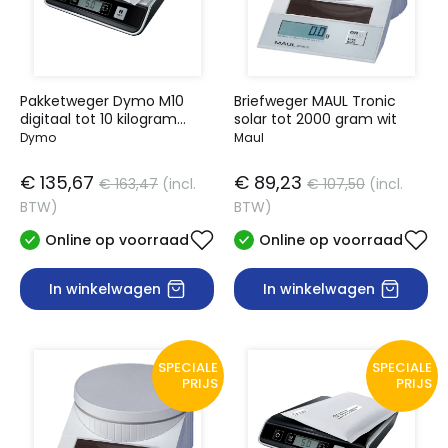
Pakketweger Dymo M10
Briefweger MAUL Tronic
digitaal tot 10 kilogram
solar tot 2000 gram wit
zilver/zwart
Dymo
Maul
€ 135,67
€ 89,23
€ 163,47
(incl.
€ 107,50
(incl.
BTW)
BTW)
Online op voorraad
Online op voorraad
In winkelwagen
In winkelwagen
SPECIALE
SPECIALE
PRIJS
PRIJS