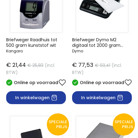
Briefweger Raadhuis tot
Briefweger Dymo M2
500 gram kunststof wit
digitaal tot 2000 gram
zwart
Kangaro
Dymo
€ 21,44
€ 77,53
€ 25,83
(incl.
€ 93,41
(incl.
BTW)
BTW)
Online op voorraad
Online op voorraad
In winkelwagen
In winkelwagen
SPECIALE
SPECIALE
PRIJS
PRIJS