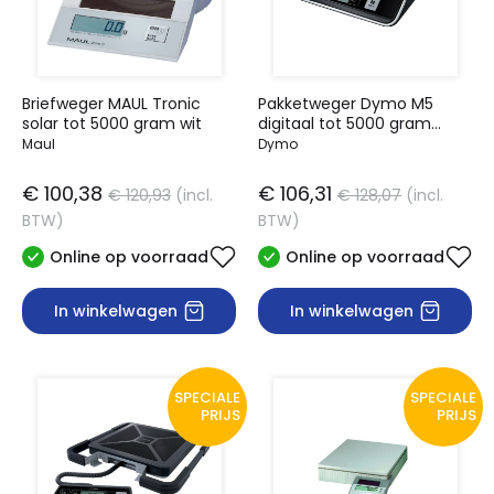
Briefweger MAUL Tronic
Pakketweger Dymo M5
solar tot 5000 gram wit
digitaal tot 5000 gram
zwart
Maul
Dymo
€ 100,38
€ 106,31
€ 120,93
(incl.
€ 128,07
(incl.
BTW)
BTW)
Online op voorraad
Online op voorraad
In winkelwagen
In winkelwagen
SPECIALE
SPECIALE
PRIJS
PRIJS