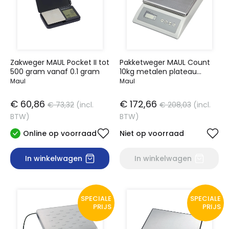
Zakweger MAUL Pocket II tot
Pakketweger MAUL Count
500 gram vanaf 0.1 gram
10kg metalen plateau
17x17.5cm 220V + batterij
Maul
Maul
grijs
€ 60,86
€ 172,66
€ 73,32
(incl.
€ 208,03
(incl.
BTW)
BTW)
Online op voorraad
Niet op voorraad
In winkelwagen
In winkelwagen
SPECIALE
SPECIALE
PRIJS
PRIJS