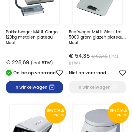
Pakketweger MAUL Cargo
Briefweger MAUL Gloss tot
120kg metalen plateau
5000 gram glazen plateau
27x27cm +9V batterij zilver
inclusief batterij wit
Maul
Maul
€ 54,35
€ 65,48
(incl.
€ 228,69
(incl. BTW)
BTW)
Online op voorraad
Niet op voorraad
In winkelwagen
In winkelwagen
SPECIALE
SPECIALE
PRIJS
PRIJS