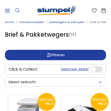
Home
Kantoorartikelen
Briefwegers & Stempels
Brief & Pakke
Brief & Pakketwegers
(14)
Filteren
Click & Collect:
Selecteer winkel
Meest verkocht
SPECIALE
SPECIALE
PRIJS
PRIJS