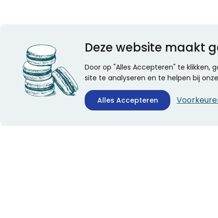
Deze website maakt g
Door op "Alles Accepteren" te klikken,
site te analyseren en te helpen bij on
Voorkeure
Alles Accepteren
CONTACTINFORMATIE
ALGEMEEN
Boekhandel Stumpel &
Veelgestelde vragen
Stumpel Office Products
Leveringsinformatie
De Corantijn 63
Over Stumpel
1689 AN Zwaag
Evenementen
Nederland