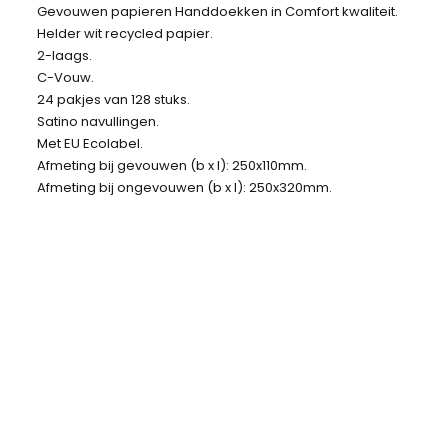
Gevouwen papieren Handdoekken in Comfort kwaliteit.
Helder wit recycled papier.
2-laags.
C-Vouw.
24 pakjes van 128 stuks.
Satino navullingen.
Met EU Ecolabel.
Afmeting bij gevouwen (b x l): 250x110mm.
Afmeting bij ongevouwen (b x l): 250x320mm.