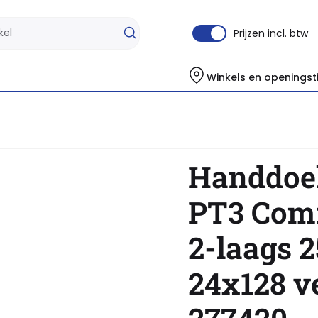
Prijzen incl. btw
Winkels en openingst
Handdoek Satino PT3 Comfort c-vouw 2-laags 250x320mm 24x128 vel wit
Handdoe
PT3 Com
2-laags
24x128 ve