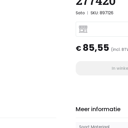
277420
Sato
SKU: 897126
85,55
€
(incl. B
In wink
Meer informatie
Soort Materiaal