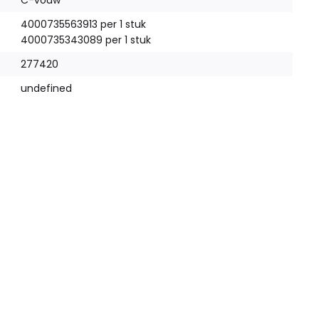
C-vouw
4000735563913 per 1 stuk
4000735343089 per 1 stuk
277420
undefined