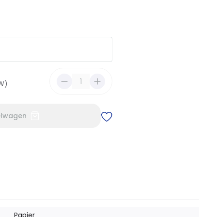
TW)
elwagen
Papier