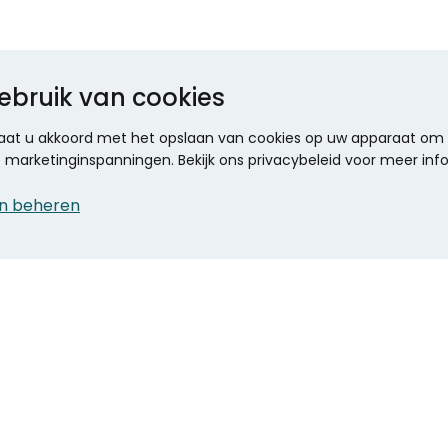
ebruik van cookies
 gaat u akkoord met het opslaan van cookies op uw apparaat om d
ze marketinginspanningen. Bekijk ons privacybeleid voor meer inf
n beheren
CONTACT
KANTOOR SPECIALIST
Klantenservice
Voordelen voor uw
Winkels en openingstijden
bedrijf
Werken bij Stumpel
ICT en printing
Kantoorinrichting
Onze accountmanager