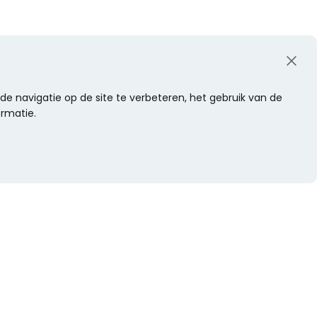
e navigatie op de site te verbeteren, het gebruik van de
ormatie.
WIL JE NIETS MISSEN?
Alle nieuwtjes als eerste ontvangen?
Schrijf je dan nu in voor onze nieuwsbrief.
Versturen
s