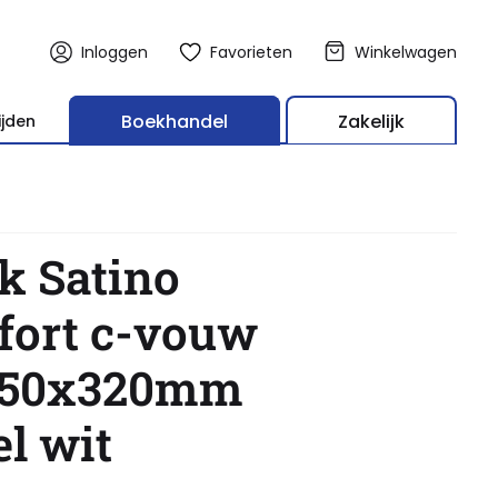
Inloggen
Favorieten
Winkelwagen
Boekhandel
Zakelijk
ijden
 277420
k Satino
fort c-vouw
 250x320mm
l wit