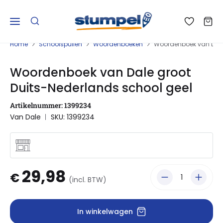
Home
Schoolspullen
Woordenboeken
Woordenboek van Dale 
Woordenboek van Dale groot
Duits-Nederlands school geel
Artikelnummer: 1399234
Van Dale
SKU: 1399234
29,98
€
(incl. BTW)
In winkelwagen