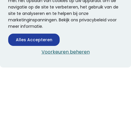
met het opslaan van cookies op uw apparaat om de
navigatie op de site te verbeteren, het gebruik van de
site te analyseren en te helpen bij onze
marketinginspanningen. Bekijk ons privacybeleid voor
meer informatie.
Alles Accepteren
Voorkeuren beheren
CONTACTINFORMATIE
Boekhandel Stumpel &
Stumpel Office Products
De Corantijn 63
1689 AN Zwaag
Nederland
KvK-nummer: 36008688
BTW-nummer: NL005347634B01