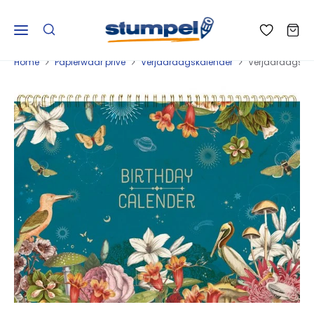
Home
Papierwaar privé
Verjaardagskalender
Verjaardagska