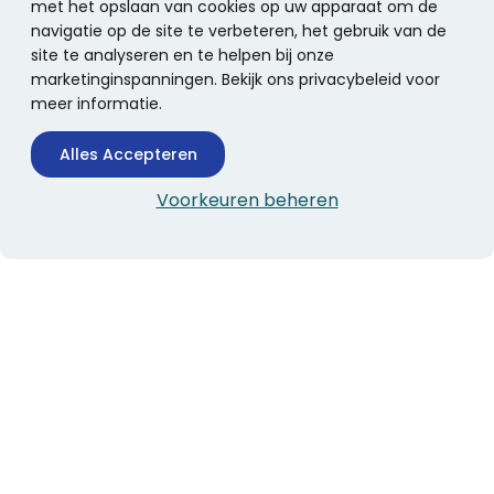
met het opslaan van cookies op uw apparaat om de
navigatie op de site te verbeteren, het gebruik van de
site te analyseren en te helpen bij onze
marketinginspanningen. Bekijk ons privacybeleid voor
meer informatie.
Alles Accepteren
Voorkeuren beheren
CONTACTINFORMATIE
Boekhandel Stumpel &
Stumpel Office Products
De Corantijn 63
1689 AN Zwaag
Nederland
KvK-nummer: 36008688
BTW-nummer: NL005347634B01