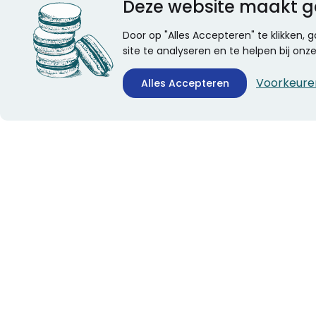
Deze website maakt g
Door op "Alles Accepteren" te klikken,
site te analyseren en te helpen bij on
Voorkeure
Alles Accepteren
CONTACTINFORMATIE
ALGEMEEN
Boekhandel Stumpel &
Veelgestelde vragen
Stumpel Office Products
Leveringsinformatie
De Corantijn 63
Over Stumpel
1689 AN Zwaag
Evenementen
Nederland
KvK-nummer: 36008688
BTW-nummer:
NL005347634B01
Telefoon:
0229-253131