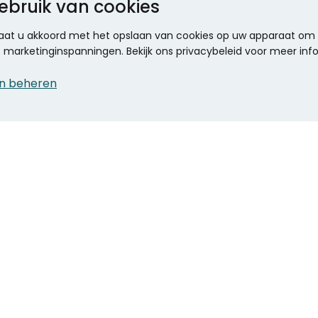
ebruik van cookies
 gaat u akkoord met het opslaan van cookies op uw apparaat om d
ze marketinginspanningen. Bekijk ons privacybeleid voor meer inf
n beheren
CONTACT
KANTOOR SPECIALIST
Klantenservice
Voordelen voor uw
Winkels en openingstijden
bedrijf
Werken bij Stumpel
ICT en printing
Kantoorinrichting
Onze accountmanager
Stempels