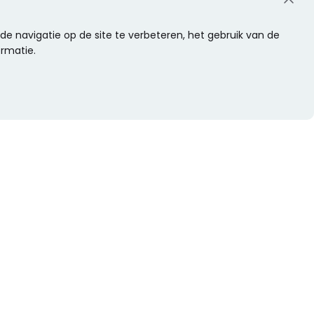
e navigatie op de site te verbeteren, het gebruik van de
ormatie.
WIL JE NIETS MISSEN?
Alle nieuwtjes als eerste ontvangen?
Schrijf je dan nu in voor onze nieuwsbrief.
Versturen
s
Of volg ons op social media