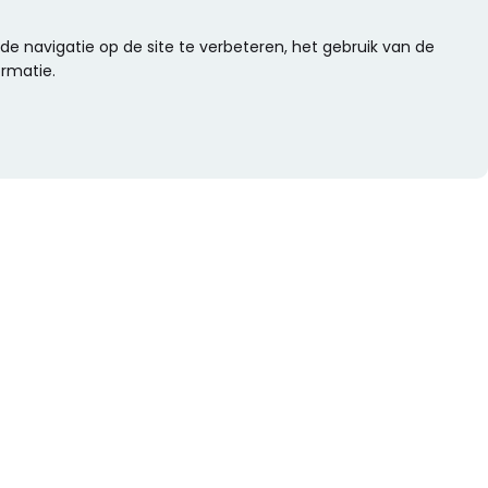
e navigatie op de site te verbeteren, het gebruik van de
ormatie.
WIL JE NIETS MISSEN?
Alle nieuwtjes als eerste ontvangen?
Schrijf je dan nu in voor onze nieuwsbrief.
Versturen
s
Of volg ons op social media