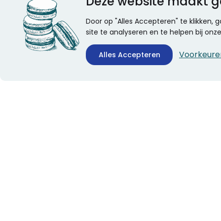
Deze website maakt g
Door op "Alles Accepteren" te klikken,
site te analyseren en te helpen bij on
Voorkeure
Alles Accepteren
CONTACTINFORMATIE
ALGEMEEN
Boekhandel Stumpel &
Veelgestelde vragen
Stumpel Office Products
Leveringsinformatie
De Corantijn 63
Over Stumpel
1689 AN Zwaag
Evenementen
Nederland
KvK-nummer: 36008688
BTW-nummer:
NL005347634B01
Telefoon:
0229-253131