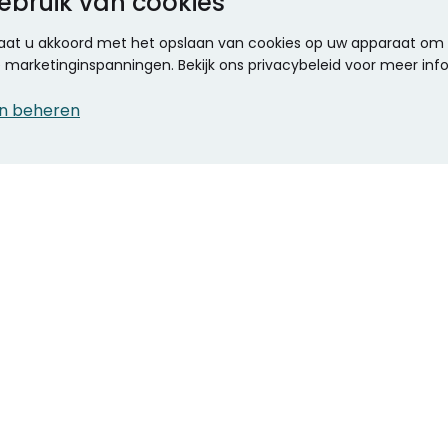
ebruik van cookies
 gaat u akkoord met het opslaan van cookies op uw apparaat om d
ze marketinginspanningen. Bekijk ons privacybeleid voor meer inf
n beheren
CONTACT
KANTOOR SPECIALIST
Klantenservice
Voordelen voor uw
Winkels en openingstijden
bedrijf
Werken bij Stumpel
ICT en printing
Kantoorinrichting
Onze accountmanager
Stempels