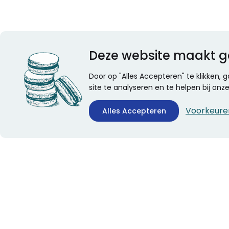
Deze website maakt g
Door op "Alles Accepteren" te klikken,
site te analyseren en te helpen bij on
Voorkeure
Alles Accepteren
CONTACTINFORMATIE
ALGEMEEN
Boekhandel Stumpel &
Veelgestelde vragen
Stumpel Office Products
Leveringsinformatie
De Corantijn 63
Over Stumpel
1689 AN Zwaag
Evenementen
Nederland