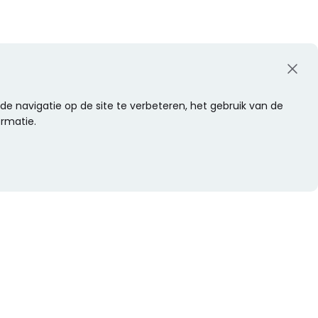
e navigatie op de site te verbeteren, het gebruik van de
ormatie.
WIL JE NIETS MISSEN?
Alle nieuwtjes als eerste ontvangen?
Schrijf je dan nu in voor onze nieuwsbrief.
Versturen
s