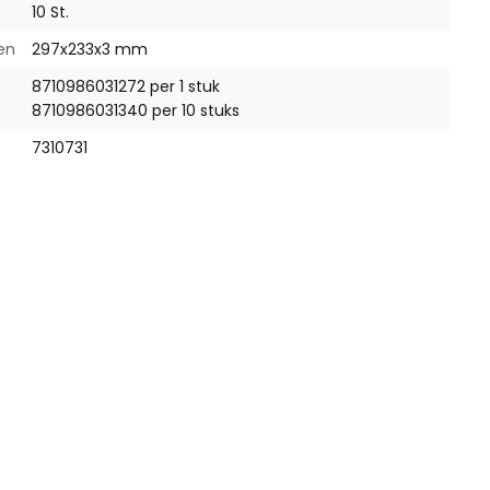
10 St.
en
297x233x3 mm
8710986031272 per 1 stuk
8710986031340 per 10 stuks
7310731