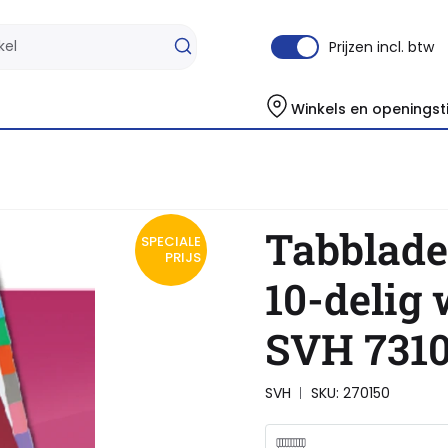
Prijzen incl. btw
Winkels en openingst
en 23-rings 10-delig wit karton SVH 7310731
Tabblade
SPECIALE
PRIJS
10-delig 
SVH 7310
SVH
SKU: 270150