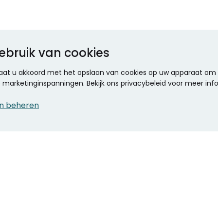
ebruik van cookies
 gaat u akkoord met het opslaan van cookies op uw apparaat om d
ze marketinginspanningen. Bekijk ons privacybeleid voor meer inf
n beheren
CONTACT
KANTOOR SPECIALIST
Klantenservice
Voordelen voor uw
Winkels en openingstijden
bedrijf
Werken bij Stumpel
ICT en printing
Kantoorinrichting
Onze accountmanager