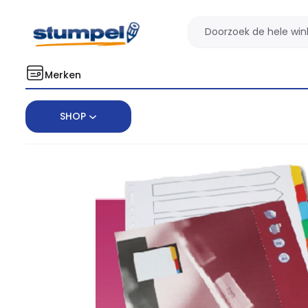
Merken
SHOP
Home
Archiveren
Tabbladen
Tabbladen karton
Tabblad