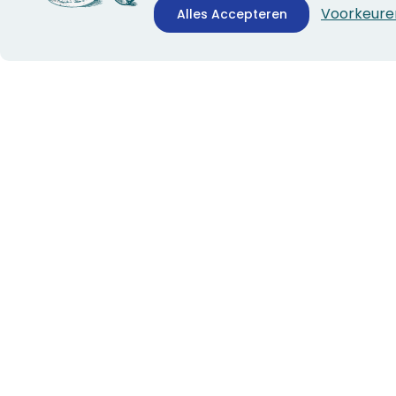
Voorkeure
Alles Accepteren
CONTACTINFORMATIE
ALGEMEEN
Boekhandel Stumpel &
Veelgestelde vragen
Stumpel Office Products
Leveringsinformatie
De Corantijn 63
Over Stumpel
1689 AN Zwaag
Evenementen
Nederland
KvK-nummer: 36008688
BTW-nummer:
NL005347634B01
Telefoon:
0229-253131
verkoop@stumpel.nl