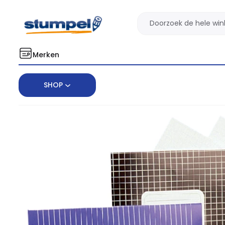
Merken
SHOP
Home
Schoolspullen
Schriften & Mappen
Schriften
Schr