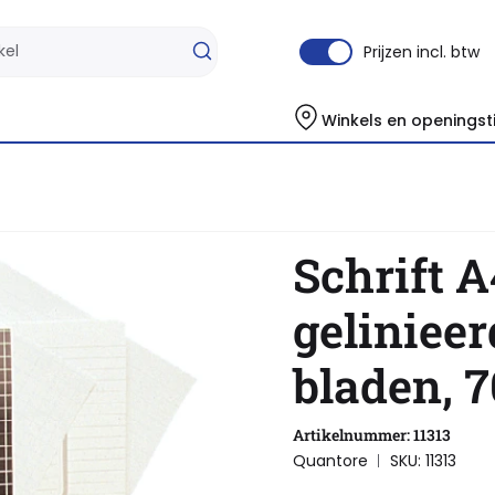
Prijzen incl. btw
Winkels en openingst
iften A4 lijn
Schrift A4, gelinieerd 40-bladen, 70grams
Schrift A
gelinieer
bladen, 
Artikelnummer: 11313
Quantore
SKU: 11313