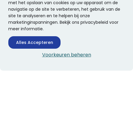
met het opslaan van cookies op uw apparaat om de
navigatie op de site te verbeteren, het gebruik van de
site te analyseren en te helpen bij onze
marketinginspanningen. Bekijk ons privacybeleid voor
meer informatie.
Alles Accepteren
Voorkeuren beheren
CONTACTINFORMATIE
Boekhandel Stumpel &
Stumpel Office Products
De Corantijn 63
1689 AN Zwaag
Nederland
KvK-nummer: 36008688