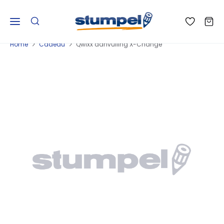
Home
Cadeau
Qwixx aanvulling X-Change