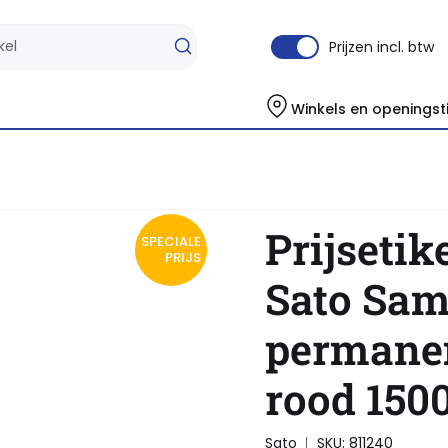
Prijzen incl. btw
Winkels en openingst
Prijzentangen & Etiketten
Prijsetiket 12x26mm Sato Samark permanent f
Prijseti
SPECIALE
PRIJS
Sato Sa
permanen
rood 150
Sato
SKU: 811240