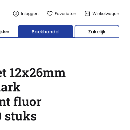
Inloggen
Favorieten
Winkelwagen
Boekhandel
Zakelijk
ijden
luor rood 1500 stuks
ket 12x26mm
mark
t fluor
0 stuks