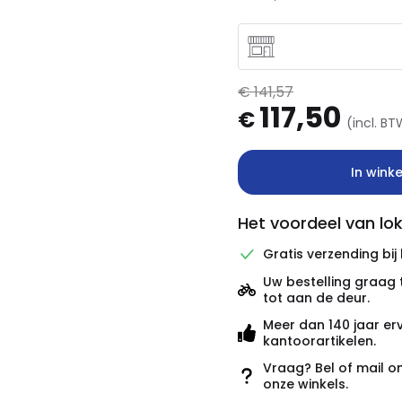
€ 141,57
117,50
€
(incl. B
In wink
Het voordeel van lok
Gratis verzending bij
Uw bestelling graag 
tot aan de deur.
Meer dan 140 jaar er
kantoorartikelen.
Vraag? Bel of mail o
onze winkels.