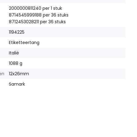
2000000811240 per 1 stuk
8714545999188 per 36 stuks
8712453028211 per 36 stuks
1194225
Etiketteertang
Italië
1088 g
en
12x26mm
Samark