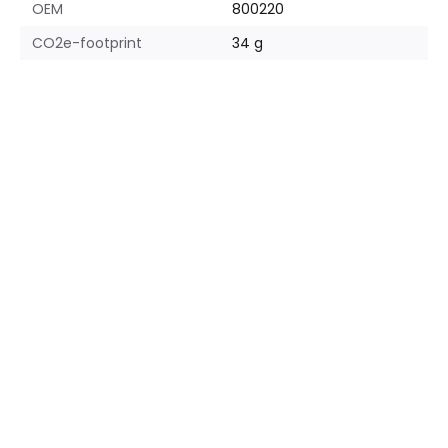
OEM
800220
CO2e-footprint
34 g