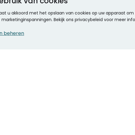
ebruik van cookies
 gaat u akkoord met het opslaan van cookies op uw apparaat om d
ze marketinginspanningen. Bekijk ons privacybeleid voor meer inf
n beheren
CONTACT
KANTOOR SPECIALIST
Klantenservice
Voordelen voor uw
Winkels en openingstijden
bedrijf
Werken bij Stumpel
ICT en printing
Kantoorinrichting
Onze accountmanager
Stempels