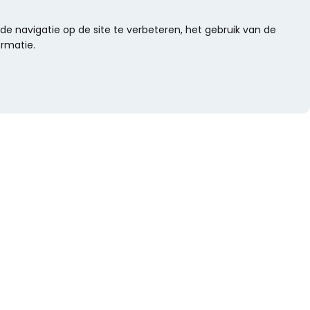
e navigatie op de site te verbeteren, het gebruik van de
ormatie.
WIL JE NIETS MISSEN?
Alle nieuwtjes als eerste ontvangen?
Schrijf je dan nu in voor onze nieuwsbrief.
Versturen
s
Of volg ons op social media