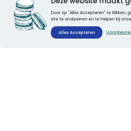
Deze website maakt g
Door op "Alles Accepteren" te klikken,
site te analyseren en te helpen bij on
Voorkeure
Alles Accepteren
CONTACTINFORMATIE
ALGEMEEN
Boekhandel Stumpel &
Veelgestelde vragen
Stumpel Office Products
Leveringsinformatie
De Corantijn 63
Over Stumpel
1689 AN Zwaag
Evenementen
Nederland
KvK-nummer: 36008688
BTW-nummer:
NL005347634B01
Telefoon:
0229-253131