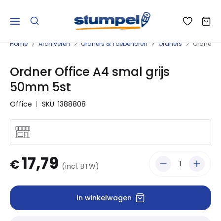
Home
Archiveren
Ordners & Toebehoren
Ordners
Ordner O
Ordner Office A4 smal grijs
50mm 5st
Office
SKU: 1388808
17,79
€
(incl. BTW)
In winkelwagen