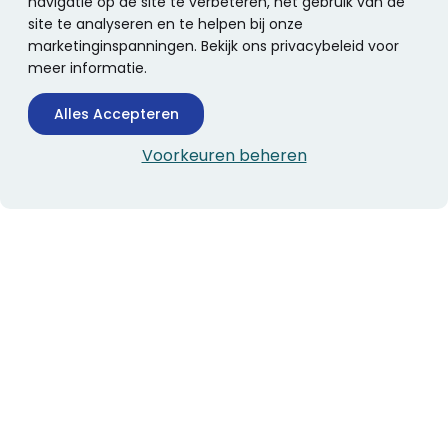
navigatie op de site te verbeteren, het gebruik van de
site te analyseren en te helpen bij onze
marketinginspanningen. Bekijk ons privacybeleid voor
meer informatie.
Alles Accepteren
Voorkeuren beheren
CONTACTINFORMATIE
Boekhandel Stumpel &
Stumpel Office Products
De Corantijn 63
1689 AN Zwaag
Nederland
KvK-nummer: 36008688
BTW-nummer: NL005347634B01