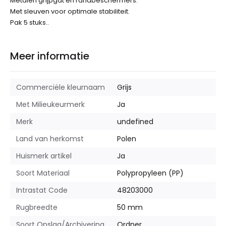
Metalen grijpgat en randbeschermers.
Met sleuven voor optimale stabiliteit.
Pak 5 stuks..
Meer informatie
Commerciële kleurnaam
Grijs
Met Milieukeurmerk
Ja
Merk
undefined
Land van herkomst
Polen
Huismerk artikel
Ja
Soort Materiaal
Polypropyleen (PP)
Intrastat Code
48203000
Rugbreedte
50 mm
Soort Opslag/Archivering
Ordner