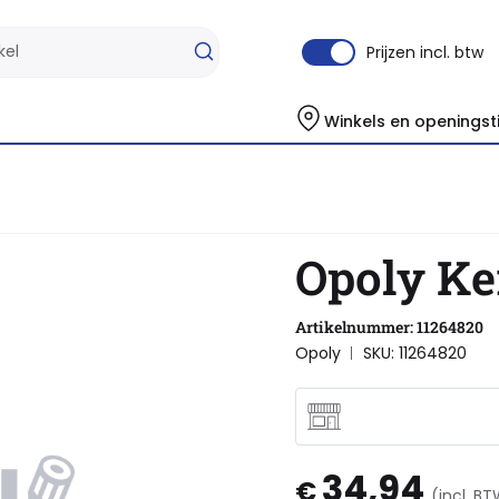
Prijzen incl. btw
Winkels en openingst
Opoly Ke
Artikelnummer: 11264820
Opoly
SKU: 11264820
34,94
€
(incl. B