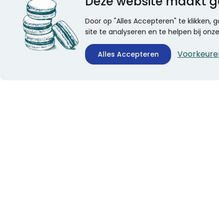
Deze website maakt g
Door op "Alles Accepteren" te klikken,
site te analyseren en te helpen bij on
Voorkeure
Alles Accepteren
CONTACTINFORMATIE
ALGEMEEN
Boekhandel Stumpel &
Veelgestelde vragen
Stumpel Office Products
Leveringsinformatie
De Corantijn 63
Over Stumpel
1689 AN Zwaag
Evenementen
Nederland
KvK-nummer: 36008688
BTW-nummer:
NL005347634B01
Telefoon:
0229-253131