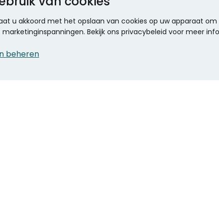
ebruik van cookies
 gaat u akkoord met het opslaan van cookies op uw apparaat om d
ze marketinginspanningen. Bekijk ons privacybeleid voor meer inf
n beheren
CONTACT
KANTOOR SPECIALIST
Klantenservice
Voordelen voor uw
Winkels en openingstijden
bedrijf
Werken bij Stumpel
ICT en printing
Kantoorinrichting
Onze accountmanager
Stempels