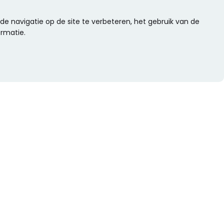
e navigatie op de site te verbeteren, het gebruik van de
ormatie.
WIL JE NIETS MISSEN?
Alle nieuwtjes als eerste ontvangen?
Schrijf je dan nu in voor onze nieuwsbrief.
Versturen
s
Of volg ons op social media