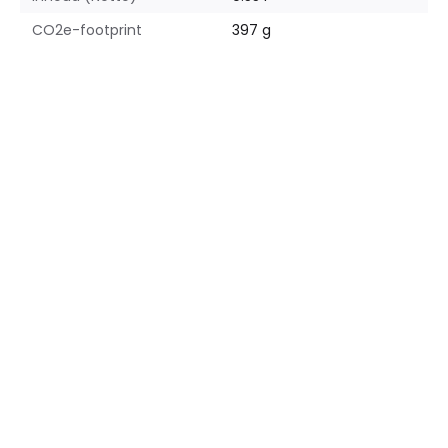
CO2e-footprint
397 g