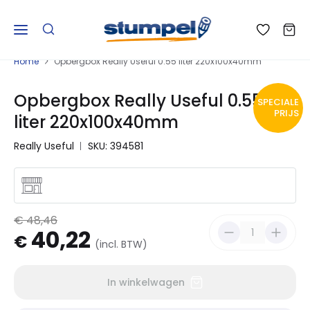
Home
Opbergbox Really Useful 0.55 liter 220x100x40mm
Opbergbox Really Useful 0.55
SPECIALE
PRIJS
liter 220x100x40mm
Really Useful
SKU: 394581
€ 48,46
40,22
€
(incl. BTW)
In winkelwagen