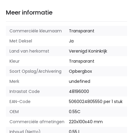
Meer informatie
Commerciële kleurnaam
Transparant
Met Deksel
Ja
Land van herkomst
Verenigd Koninkrijk
Kleur
Transparant
Soort Opslag/Archivering
Opbergbox
Merk
undefined
Intrastat Code
48196000
EAN-Code
5060024805550 per 1 stuk
OEM
0.55C
Commerciële afmetingen
220x100x40 mm
Inhoud (Netto)
0.55 l