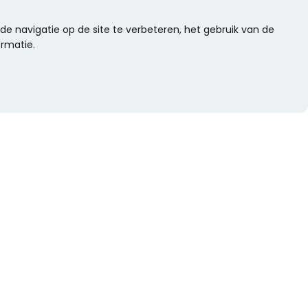
e navigatie op de site te verbeteren, het gebruik van de
ormatie.
WIL JE NIETS MISSEN?
Alle nieuwtjes als eerste ontvangen?
Schrijf je dan nu in voor onze nieuwsbrief.
Versturen
s
Of volg ons op social media