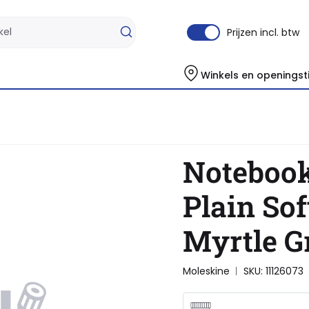
Prijzen incl. btw
Winkels en openingst
oft Cover Myrtle Green
Notebook
Plain Sof
Myrtle G
Moleskine
SKU: 11126073