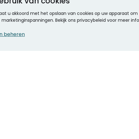
ebruik van cookies
 gaat u akkoord met het opslaan van cookies op uw apparaat om d
ze marketinginspanningen. Bekijk ons privacybeleid voor meer inf
n beheren
CONTACT
KANTOOR SPECIALIST
Klantenservice
Voordelen voor uw
Winkels en openingstijden
bedrijf
Werken bij Stumpel
ICT en printing
Kantoorinrichting
Onze accountmanager
Stempels