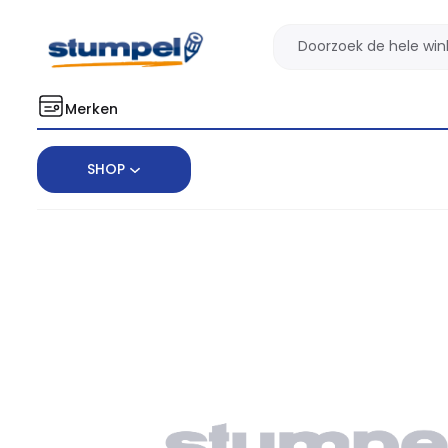
Merken
SHOP
Home
Papierwaar privé
Notitieboek
Notebook Pocket Plain S