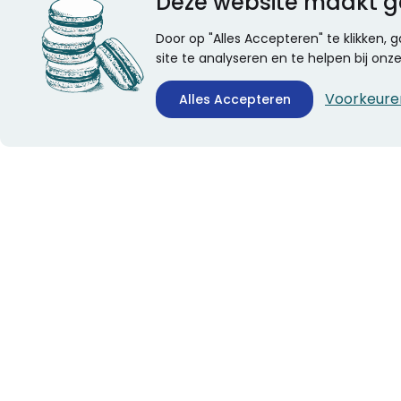
Deze website maakt g
Door op "Alles Accepteren" te klikken,
site te analyseren en te helpen bij on
Voorkeure
Alles Accepteren
CONTACTINFORMATIE
ALGEMEEN
Boekhandel Stumpel &
Veelgestelde vragen
Stumpel Office Products
Leveringsinformatie
De Corantijn 63
Over Stumpel
1689 AN Zwaag
Evenementen
Nederland
KvK-nummer: 36008688
BTW-nummer:
NL005347634B01
Telefoon:
0229-253131