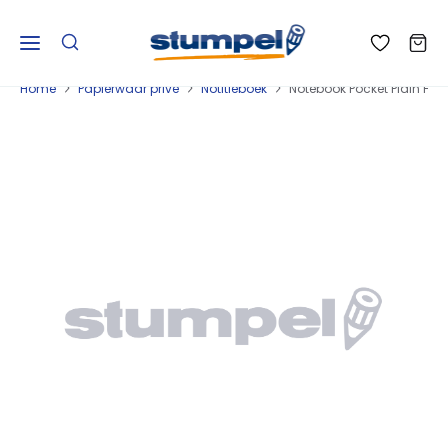
Home
Papierwaar privé
Notitieboek
Notebook Pocket Plain Ha