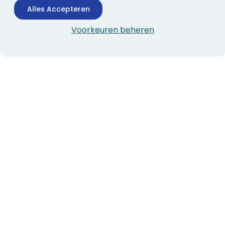
Alles Accepteren
Voorkeuren beheren
CONTACTINFORMATIE
Boekhandel Stumpel &
Stumpel Office Products
De Corantijn 63
1689 AN Zwaag
Nederland
KvK-nummer: 36008688
BTW-nummer: NL005347634B01
Telefoon:
0229-253131
verkoop@stumpel.nl
ALGEMEEN