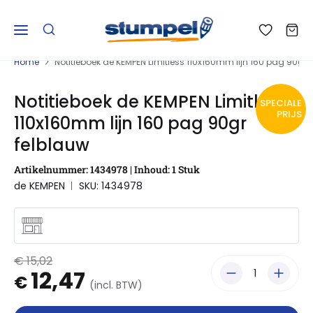
Home
Notitieboek de KEMPEN Limitless 110x160mm lijn 160 pag 90gr 
Notitieboek de KEMPEN Limitless
SPECIALE
PRIJS
110x160mm lijn 160 pag 90gr
felblauw
Artikelnummer: 1434978 | Inhoud: 1 Stuk
de KEMPEN
SKU: 1434978
€ 15,02
12,47
€
(incl. BTW)