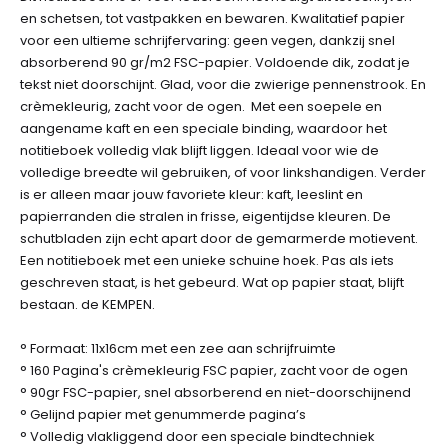
en schetsen, tot vastpakken en bewaren. Kwalitatief papier
voor een ultieme schrijfervaring: geen vegen, dankzij snel
absorberend 90 gr/m2 FSC-papier. Voldoende dik, zodat je
tekst niet doorschijnt. Glad, voor die zwierige pennenstrook. En
crèmekleurig, zacht voor de ogen. Met een soepele en
aangename kaft en een speciale binding, waardoor het
notitieboek volledig vlak blijft liggen. Ideaal voor wie de
volledige breedte wil gebruiken, of voor linkshandigen. Verder
is er alleen maar jouw favoriete kleur: kaft, leeslint en
papierranden die stralen in frisse, eigentijdse kleuren. De
schutbladen zijn echt apart door de gemarmerde motievent.
Een notitieboek met een unieke schuine hoek. Pas als iets
geschreven staat, is het gebeurd. Wat op papier staat, blijft
bestaan. de KEMPEN.
° Formaat: 11x16cm met een zee aan schrijfruimte
° 160 Pagina's crèmekleurig FSC papier, zacht voor de ogen
° 90gr FSC-papier, snel absorberend en niet-doorschijnend
° Gelijnd papier met genummerde pagina’s
° Volledig vlakliggend door een speciale bindtechniek