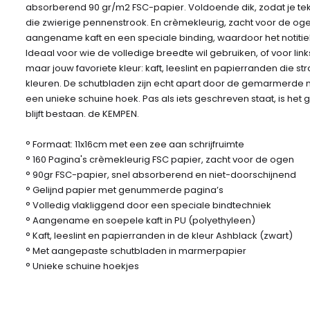
absorberend 90 gr/m2 FSC-papier. Voldoende dik, zodat je tekst
die zwierige pennenstrook. En crèmekleurig, zacht voor de og
aangename kaft en een speciale binding, waardoor het notitieboe
Ideaal voor wie de volledige breedte wil gebruiken, of voor lin
maar jouw favoriete kleur: kaft, leeslint en papierranden die stra
kleuren. De schutbladen zijn echt apart door de gemarmerde m
een unieke schuine hoek. Pas als iets geschreven staat, is het 
blijft bestaan. de KEMPEN.
° Formaat: 11x16cm met een zee aan schrijfruimte
° 160 Pagina's crèmekleurig FSC papier, zacht voor de ogen
° 90gr FSC-papier, snel absorberend en niet-doorschijnend
° Gelijnd papier met genummerde pagina’s
° Volledig vlakliggend door een speciale bindtechniek
° Aangename en soepele kaft in PU (polyethyleen)
° Kaft, leeslint en papierranden in de kleur Ashblack (zwart)
° Met aangepaste schutbladen in marmerpapier
° Unieke schuine hoekjes