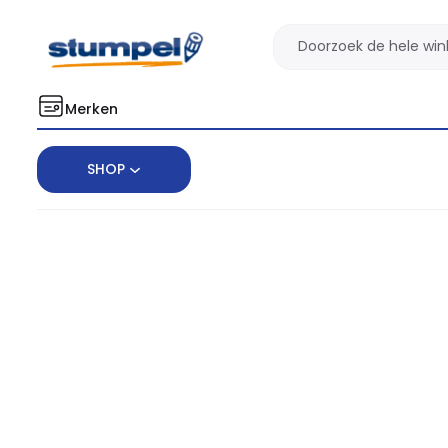
Merken
SHOP
Home
Notitieboek de KEMPEN Ashblack 110x160mm lijn 160 pagina