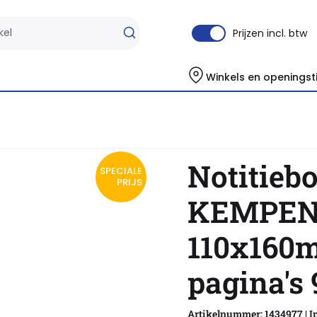
Prijzen incl. btw
Winkels en openingst
's 90gr zwart
Notitieb
SPECIALE
PRIJS
KEMPEN 
110x160m
pagina's
Artikelnummer: 1434977 | I