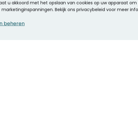
 gaat u akkoord met het opslaan van cookies op uw apparaat om d
ze marketinginspanningen. Bekijk ons privacybeleid voor meer inf
n beheren
CONTACT
KANTOOR SPECIALIST
Klantenservice
Voordelen voor uw
Winkels en openingstijden
bedrijf
Werken bij Stumpel
ICT en printing
Kantoorinrichting
Onze accountmanager
Stempels