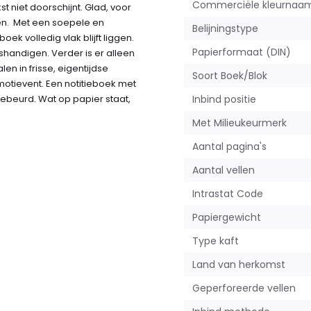
Commerciële kleurnaa
 niet doorschijnt. Glad, voor
en. Met een soepele en
Belijningstype
k volledig vlak blijft liggen.
Papierformaat (DIN)
kshandigen. Verder is er alleen
len in frisse, eigentijdse
Soort Boek/Blok
otievent. Een notitieboek met
gebeurd. Wat op papier staat,
Inbind positie
Met Milieukeurmerk
Aantal pagina's
Aantal vellen
Intrastat Code
Papiergewicht
Type kaft
Land van herkomst
Geperforeerde vellen