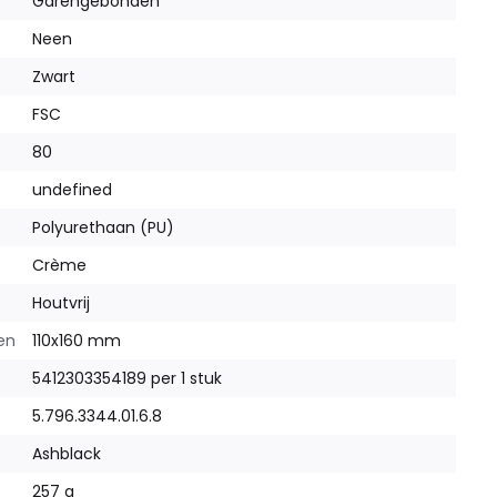
Garengebonden
Neen
Zwart
FSC
80
undefined
Polyurethaan (PU)
Crème
Houtvrij
en
110x160 mm
5412303354189 per 1 stuk
5.796.3344.01.6.8
Ashblack
257 g