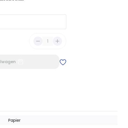
7
)
elwagen
Papier