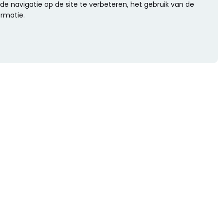
e navigatie op de site te verbeteren, het gebruik van de
ormatie.
WIL JE NIETS MISSEN?
Alle nieuwtjes als eerste ontvangen?
Schrijf je dan nu in voor onze nieuwsbrief.
Versturen
s
Of volg ons op social media