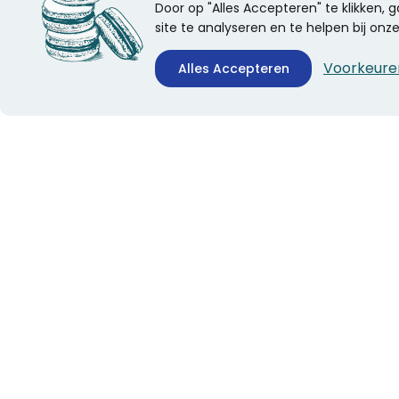
Door op "Alles Accepteren" te klikken,
site te analyseren en te helpen bij on
Voorkeure
Alles Accepteren
CONTACTINFORMATIE
ALGEMEEN
Boekhandel Stumpel &
Veelgestelde vragen
Stumpel Office Products
Leveringsinformatie
De Corantijn 63
Over Stumpel
1689 AN Zwaag
Evenementen
Nederland
KvK-nummer: 36008688
BTW-nummer:
NL005347634B01
Telefoon:
0229-253131
verkoop@stumpel.nl