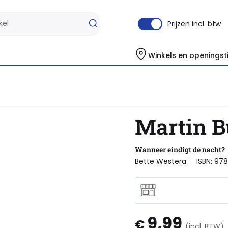
Prijzen incl. btw
Winkels en openingst
chiedenis
Martin Buber
Martin B
Wanneer eindigt de nacht?
Bette Westera
ISBN: 97
9,99
€
(incl. BTW)