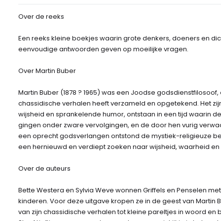
Over de reeks
Een reeks kleine boekjes waarin grote denkers, doeners en dic
eenvoudige antwoorden geven op moeilijke vragen.
Over Martin Buber
Martin Buber (1878 ? 1965) was een Joodse godsdienstfilosoof,
chassidische verhalen heeft verzameld en opgetekend. Het zijn
wijsheid en sprankelende humor, ontstaan in een tijd waarin 
gingen onder zware vervolgingen, en de door hen vurig verwacht
een oprecht godsverlangen ontstond de mystiek-religieuze b
een hernieuwd en verdiept zoeken naar wijsheid, waarheid en
Over de auteurs
Bette Westera en Sylvia Weve wonnen Griffels en Penselen me
kinderen. Voor deze uitgave kropen ze in de geest van Martin
van zijn chassidische verhalen tot kleine pareltjes in woord 