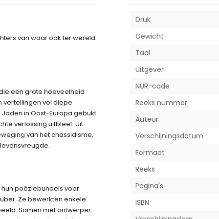
Druk
Gewicht
hters van waar ook ter wereld
Taal
Uitgever
NUR-code
 die een grote hoeveelheid
 vertellingen vol diepe
Reeks nummer
de Joden in Oost-Europa gebukt
Auteur
e verlossing uitbleef. Uit
eweging van het chassidisme,
Verschijningsdatum
 levensvreugde.
Formaat
Reeks
Pagina's
t hun poëziebundels voor
 Buber. Ze bewerkten enkele
ISBN
en beeld. Samen met ontwerper