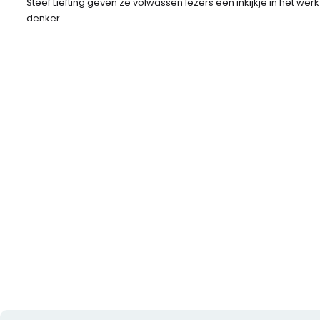
Steef Liefting geven ze volwassen lezers een inkijkje in het we
denker.