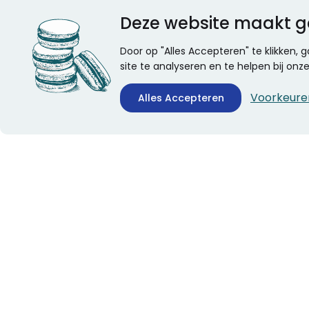
Deze website maakt g
Door op "Alles Accepteren" te klikken,
site te analyseren en te helpen bij on
Voorkeure
Alles Accepteren
CONTACTINFORMATIE
ALGEMEEN
Boekhandel Stumpel &
Veelgestelde vragen
Stumpel Office Products
Leveringsinformatie
De Corantijn 63
Over Stumpel
1689 AN Zwaag
Evenementen
Nederland
KvK-nummer: 36008688
BTW-nummer:
NL005347634B01