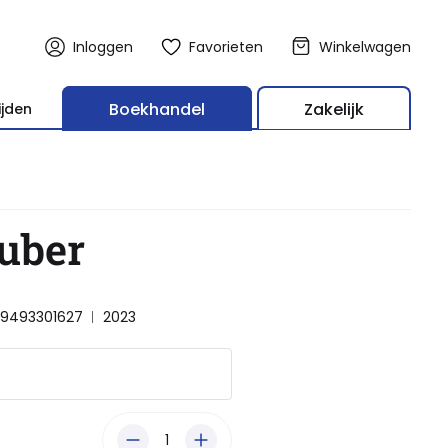
Inloggen
Favorieten
Winkelwagen
Boekhandel
Zakelijk
ijden
uber
89493301627
2023