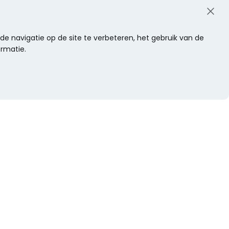
e navigatie op de site te verbeteren, het gebruik van de
ormatie.
WIL JE NIETS MISSEN?
Alle nieuwtjes als eerste ontvangen?
Schrijf je dan nu in voor onze nieuwsbrief.
Versturen
s
Of volg ons op social media