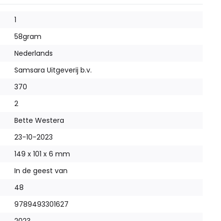
1
58
gram
Nederlands
Samsara Uitgeverij b.v.
370
2
Bette Westera
23-10-2023
149 x 101 x 6 mm
In de geest van
48
9789493301627