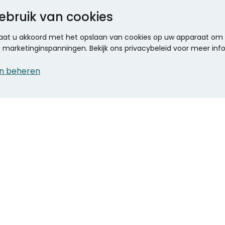
ebruik van cookies
 gaat u akkoord met het opslaan van cookies op uw apparaat om d
ze marketinginspanningen. Bekijk ons privacybeleid voor meer inf
n beheren
CONTACT
KANTOOR SPECIALIST
Klantenservice
Voordelen voor uw
Winkels en openingstijden
bedrijf
Werken bij Stumpel
ICT en printing
Kantoorinrichting
Onze accountmanager
Stempels