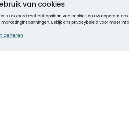
ebruik van cookies
 gaat u akkoord met het opslaan van cookies op uw apparaat om d
ze marketinginspanningen. Bekijk ons privacybeleid voor meer inf
n beheren
CONTACT
KANTOOR SPECIALIST
Klantenservice
Voordelen voor uw
Winkels en openingstijden
bedrijf
Werken bij Stumpel
ICT en printing
Kantoorinrichting
Onze accountmanager
Stempels