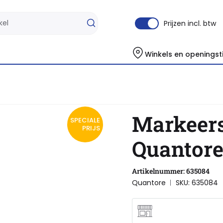
Prijzen incl. btw
Winkels en openingst
Markeerstiften
Markeerstift Quantore groen
Markeers
SPECIALE
PRIJS
Quantore
Artikelnummer: 635084
Quantore
SKU: 635084