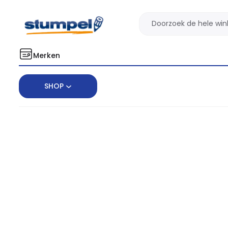
Merken
SHOP
Home
Kantoorartikelen
Schrijven
Stiften & Markeerstiften