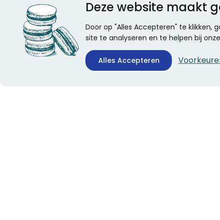
Deze website maakt g
Door op "Alles Accepteren" te klikken,
site te analyseren en te helpen bij on
Voorkeure
Alles Accepteren
CONTACTINFORMATIE
ALGEMEEN
Boekhandel Stumpel &
Veelgestelde vragen
Stumpel Office Products
Leveringsinformatie
De Corantijn 63
Over Stumpel
1689 AN Zwaag
Evenementen
Nederland
KvK-nummer: 36008688
BTW-nummer:
NL005347634B01