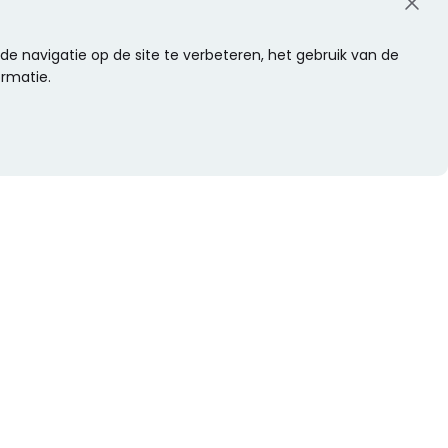
e navigatie op de site te verbeteren, het gebruik van de
ormatie.
WIL JE NIETS MISSEN?
Alle nieuwtjes als eerste ontvangen?
Schrijf je dan nu in voor onze nieuwsbrief.
Versturen
s
Of volg ons op social media