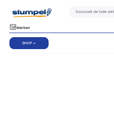
Merken
SHOP
Home
Kantoorartikelen
Schrijven
Stiften & Markeerstiften