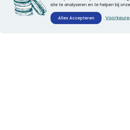
site te analyseren en te helpen bij on
Voorkeure
Alles Accepteren
CONTACTINFORMATIE
ALGEMEEN
Boekhandel Stumpel &
Veelgestelde vragen
Stumpel Office Products
Leveringsinformatie
De Corantijn 63
Over Stumpel
1689 AN Zwaag
Evenementen
Nederland
KvK-nummer: 36008688
BTW-nummer:
NL005347634B01
Telefoon:
0229-253131
verkoop@stumpel.nl