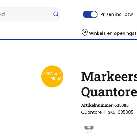
Prijzen incl. btw
Winkels en openingst
Markeerstiften
Markeerstift Quantore geel
Markeers
SPECIALE
PRIJS
Quantore
Artikelnummer: 635085
Quantore
SKU: 635085