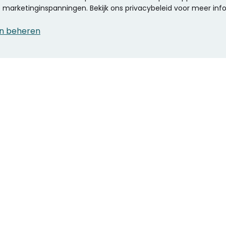
ze marketinginspanningen. Bekijk ons privacybeleid voor meer inf
n beheren
CONTACT
KANTOOR SPECIALIST
Klantenservice
Voordelen voor uw
Winkels en openingstijden
bedrijf
Werken bij Stumpel
ICT en printing
Kantoorinrichting
Onze accountmanager
Stempels