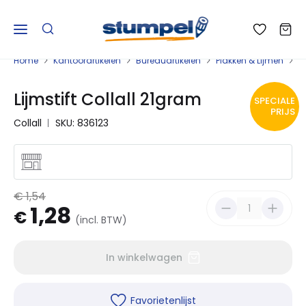
Home
Kantoorartikelen
Bureauartikelen
Plakken & Lijmen
L
Lijmstift Collall 21gram
SPECIALE
PRIJS
Collall
SKU: 836123
€ 1,54
1,28
€
(incl. BTW)
In winkelwagen
Favorietenlijst