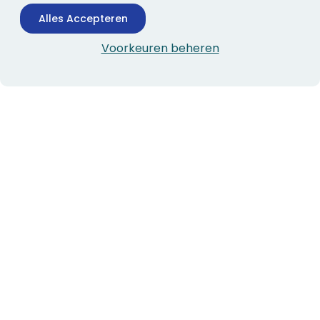
Alles Accepteren
Voorkeuren beheren
CONTACTINFORMATIE
Boekhandel Stumpel &
Stumpel Office Products
De Corantijn 63
1689 AN Zwaag
Nederland
KvK-nummer: 36008688
BTW-nummer: NL005347634B01
Telefoon:
0229-253131
verkoop@stumpel.nl
ALGEMEEN