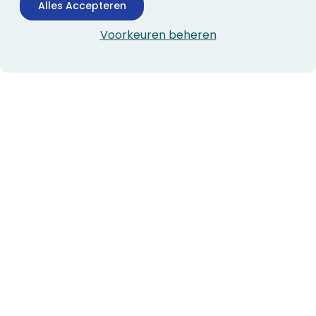
Alles Accepteren
Voorkeuren beheren
CONTACTINFORMATIE
Boekhandel Stumpel &
Stumpel Office Products
De Corantijn 63
1689 AN Zwaag
Nederland
KvK-nummer: 36008688
BTW-nummer: NL005347634B01
Telefoon:
0229-253131
verkoop@stumpel.nl
ALGEMEEN
Veelgestelde vragen