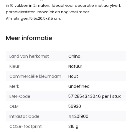
in 10 vakken in 2 maten. Ideaal voor decoratie met acrylverf,
porseleinstiften, mozaïek en nog veel meer!
Afmetingen:15,5x20,5x3,5 cm.
Meer informatie
Land van herkomst
China
Kleur
Natuur
Commerciële kleurnaam
Hout
Merk
undefined
EAN-Code
5712854343046 per 1 stuk
OEM
56930
Intrastat Code
44201900
CO2e-footprint
316 g