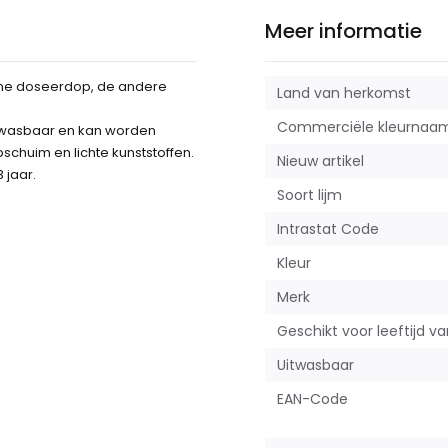
Meer informatie
fijne doseerdop, de andere
Land van herkomst
Commerciële kleurnaa
uitwasbaar en kan worden
pschuim en lichte kunststoffen.
Nieuw artikel
 jaar.
Soort lijm
Intrastat Code
Kleur
Merk
Geschikt voor leeftijd v
Uitwasbaar
EAN-Code