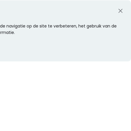
e navigatie op de site te verbeteren, het gebruik van de
ormatie.
WIL JE NIETS MISSEN?
Alle nieuwtjes als eerste ontvangen?
Schrijf je dan nu in voor onze nieuwsbrief.
Versturen
s
Of volg ons op social media