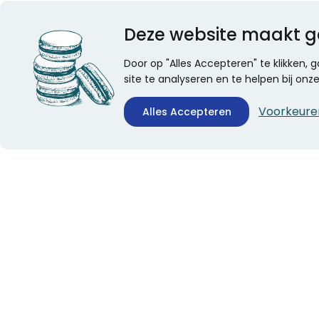
Deze website maakt g
Door op "Alles Accepteren" te klikken,
site te analyseren en te helpen bij on
Voorkeure
Alles Accepteren
CONTACTINFORMATIE
ALGEMEEN
Boekhandel Stumpel &
Veelgestelde vragen
Stumpel Office Products
Leveringsinformatie
De Corantijn 63
Over Stumpel
1689 AN Zwaag
Evenementen
Nederland
KvK-nummer: 36008688
BTW-nummer: