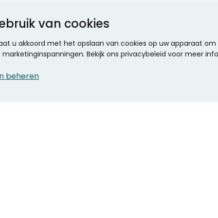
ebruik van cookies
 gaat u akkoord met het opslaan van cookies op uw apparaat om d
ze marketinginspanningen. Bekijk ons privacybeleid voor meer inf
n beheren
CONTACT
KANTOOR SPECIALIST
Klantenservice
Voordelen voor uw
Winkels en openingstijden
bedrijf
Werken bij Stumpel
ICT en printing
Kantoorinrichting
Onze accountmanager
Stempels