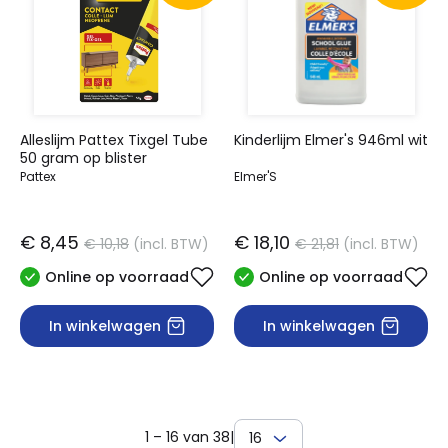
Alleslijm Pattex Tixgel Tube
Kinderlijm Elmer's 946ml wit
50 gram op blister
Pattex
Elmer'S
€ 8,45
€ 18,10
€ 10,18
(incl. BTW)
€ 21,81
(incl. BTW)
Online op voorraad
Online op voorraad
In winkelwagen
In winkelwagen
1 – 16 van 38
|
16