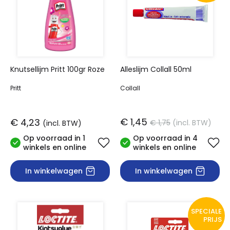
Knutsellijm Pritt 100gr Roze
Alleslijm Collall 50ml
Pritt
Collall
€ 1,45
€ 4,23
€ 1,75
(incl. BTW)
(incl. BTW)
Op voorraad in 1
Op voorraad in 4
winkels en online
winkels en online
In winkelwagen
In winkelwagen
SPECIALE
PRIJS