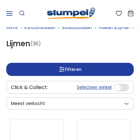
Home
Kantoorartikelen
Bureauartikelen
Plakken & Lijmen
L
Lijmen
(38)
Filteren
Click & Collect:
Selecteer winkel
Meest verkocht