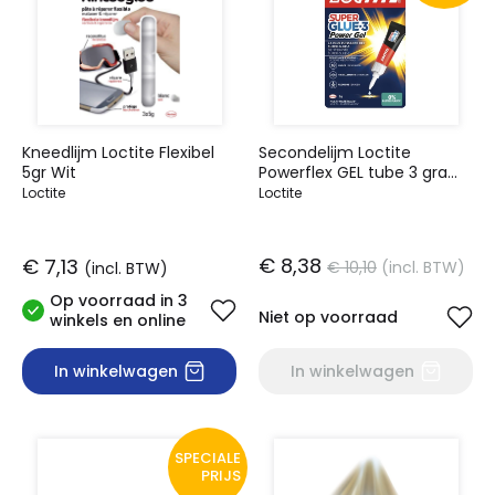
Kneedlijm Loctite Flexibel
Secondelijm Loctite
5gr Wit
Powerflex GEL tube 3 gram
op blister
Loctite
Loctite
€ 8,38
€ 7,13
€ 10,10
(incl. BTW)
(incl. BTW)
Op voorraad in 3
Niet op voorraad
winkels en online
In winkelwagen
In winkelwagen
SPECIALE
PRIJS