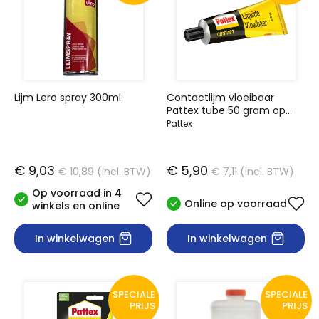
Lijm Lero spray 300ml
Contactlijm vloeibaar
Pattex tube 50 gram op
blister
Pattex
€ 9,03
€ 5,90
€ 10,89
(incl. BTW)
€ 7,11
(incl. BTW)
Op voorraad in 4
Online op voorraad
winkels en online
In winkelwagen
In winkelwagen
SPECIALE
SPECIALE
PRIJS
PRIJS