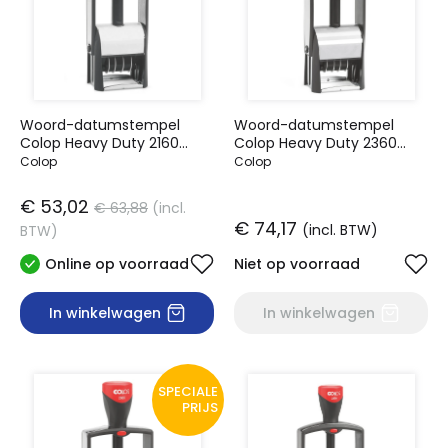
Woord-datumstempel
Woord-datumstempel
Colop Heavy Duty 2160
Colop Heavy Duty 2360
Classic Line
Classic Line
Colop
Colop
personaliseerbaar
personaliseerbaar
€ 53,02
€ 63,88
(incl.
€ 74,17
(incl. BTW)
BTW)
Online op voorraad
Niet op voorraad
In winkelwagen
In winkelwagen
SPECIALE
PRIJS