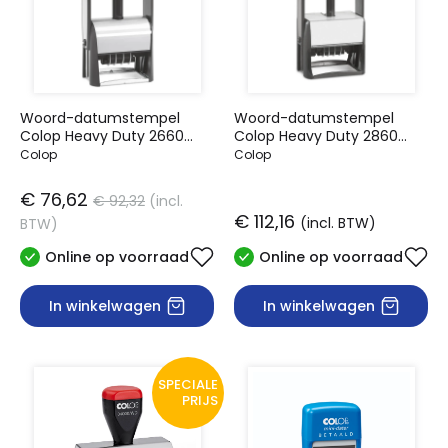
Woord-datumstempel
Woord-datumstempel
Colop Heavy Duty 2660
Colop Heavy Duty 2860
Classic Line
Classic Line
Colop
Colop
personaliseerbaar
personaliseerbaar
€ 76,62
€ 92,32
(incl.
€ 112,16
(incl. BTW)
BTW)
Online op voorraad
Online op voorraad
In winkelwagen
In winkelwagen
SPECIALE
PRIJS