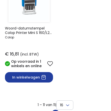
Woord-datumstempel
Colop Printer Mini S 160/L2
ontvangen
Colop
€ 16,81
(incl. BTW)
Op voorraad in 1
winkels en online
In winkelwagen
1 – 11 van 11
|
16