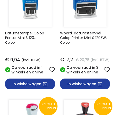
Datumstempel Colop
Woord-datumstempel
Printer Mini S 120
Colop Printer Mini S 120/WD
Nederlands
12 teksten
Colop
Colop
€ 17,21
€ 9,94
€ 20,75
(incl. BTW)
(incl. BTW)
Op voorraad in 1
Op voorraad in 3
winkels en online
winkels en online
In winkelwagen
In winkelwagen
SPECIALE
SPECIALE
PRIJS
PRIJS