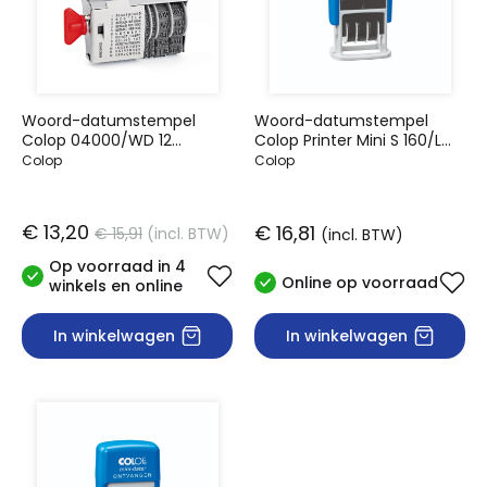
Woord-datumstempel
Woord-datumstempel
Colop 04000/WD 12
Colop Printer Mini S 160/L
teksten
betaald
Colop
Colop
€ 13,20
€ 16,81
€ 15,91
(incl. BTW)
(incl. BTW)
Op voorraad in 4
Online op voorraad
winkels en online
In winkelwagen
In winkelwagen