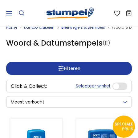
Home
Kantoorartikelen
Briefwegers & Stempels
Woord & Dat
Woord & Datumstempels
(11)
Filteren
Click & Collect:
Selecteer winkel
Meest verkocht
SPECIALE
PRIJS