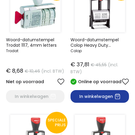
Woord-datumstempel
Woord-datumstempel
Trodat 1117, 4mm letters
Colop Heavy Duty
2000/WD Classic Line 12
Trodat
Colop
teksten
€ 37,81
€ 45,55
(incl.
€ 8,68
€ 10,46
(incl. BTW)
BTW)
Niet op voorraad
Online op voorraad
In winkelwagen
In winkelwagen
SPECIALE
PRIJS