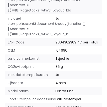
{ $content =
$('#BL_PageBlocks_wtWB_Layout_blo
Inclusief
Ja
stempelkussen$(document).ready(function()
{ $content =
$('#BL_PageBlocks_wtWB_Layout_b
EAN-Code
9004362309147 per 1 stuk
OEM
104690
Land van herkomst
Tsjechië
CO2e-footprint
86 g
Inclusief stempelkussen
Ja
Rijhoogte
4 mm
Model naam
Printer Line
Soort Stempel of accessoire
Datumstempel