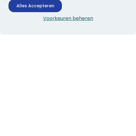
Alles Accepteren
Voorkeuren beheren
CONTACTINFORMATIE
Boekhandel Stumpel &
Stumpel Office Products
De Corantijn 63
1689 AN Zwaag
Nederland
KvK-nummer: 36008688
BTW-nummer: NL005347634B01
Telefoon:
0229-253131
verkoop@stumpel.nl
ALGEMEEN