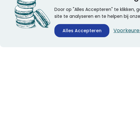
Door op "Alles Accepteren" te klikken,
site te analyseren en te helpen bij on
Voorkeure
Alles Accepteren
CONTACTINFORMATIE
ALGEMEEN
Boekhandel Stumpel &
Veelgestelde vragen
Stumpel Office Products
Leveringsinformatie
De Corantijn 63
Over Stumpel
1689 AN Zwaag
Evenementen
Nederland
KvK-nummer: 36008688
BTW-nummer:
NL005347634B01
Telefoon:
0229-253131