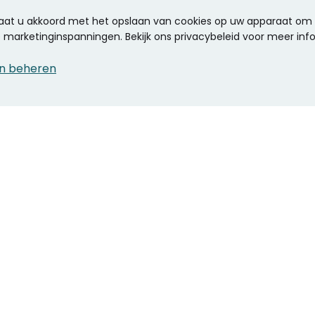
 gaat u akkoord met het opslaan van cookies op uw apparaat om d
ze marketinginspanningen. Bekijk ons privacybeleid voor meer inf
n beheren
CONTACT
KANTOOR SPECIALIST
Klantenservice
Voordelen voor uw
Winkels en openingstijden
bedrijf
Werken bij Stumpel
ICT en printing
Kantoorinrichting
Onze accountmanager
Stempels