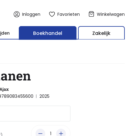
Inloggen
Favorieten
Winkelwagen
Boekhandel
Zakelijk
ijden
manen
 Ajax
 9789083455600
2025
W)