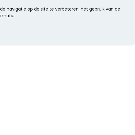
e navigatie op de site te verbeteren, het gebruik van de
ormatie.
WIL JE NIETS MISSEN?
Alle nieuwtjes als eerste ontvangen?
Schrijf je dan nu in voor onze nieuwsbrief.
Versturen
s
Of volg ons op social media