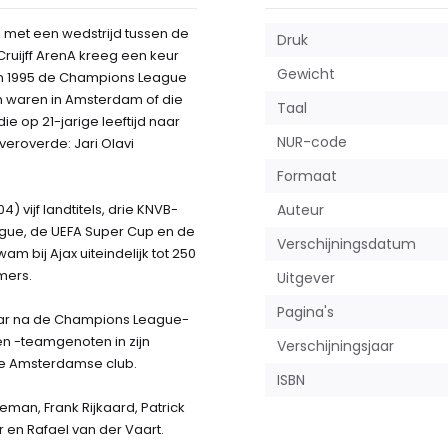
4 met een wedstrijd tussen de
Druk
ruijff ArenA kreeg een keur
Gewicht
 in 1995 de Champions League
n waren in Amsterdam of die
Taal
 op 21-jarige leeftijd naar
NUR-code
roverde: Jari Olavi
Formaat
) vijf landtitels, drie KNVB-
Auteur
gue, de UEFA Super Cup en de
Verschijningsdatum
 bij Ajax uiteindelijk tot 250
mers.
Uitgever
Pagina's
 jaar na de Champions League-
 en -teamgenoten in zijn
Verschijningsjaar
 de Amsterdamse club.
ISBN
man, Frank Rijkaard, Patrick
r en Rafael van der Vaart.