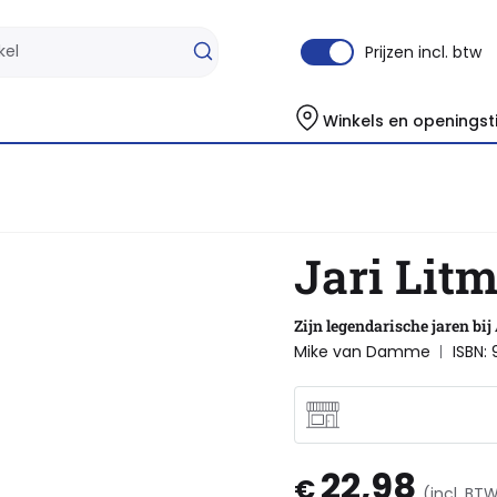
Prijzen incl. btw
Winkels en openingst
Jari Lit
Zijn legendarische jaren bij
Mike van Damme
ISBN:
22,98
€
(incl. BT