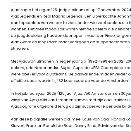
Ajax trapte het eigen 125-jarig jubileum af op 17 november 202
Ajax Legends en Real Madrid Legends. Een uitverkochte Johan C
aan topspelers van weleer te zien, onder wie veel spelers die
wonnen. Het meest populair waren niet de spelers die gebore
de jeugdopleiding hadden doorlopen, maar een Finse jongen die
Ajax kwam en langzaam maar voorgoed de supportersharten ve
Litmanen.
Met Ajax won Litmanen in negen jaar tijd (1992-1999 en 2002-2004
bekers, drie Nederlandse Super Cups, de UEFA Champions Lea
wereldbeker voor clubteams. De aanvallende middenvelder kwam
officiële duels waarin hij 132 keer scoorde voor de Amsterdam
In het jubileumjaar 2025 (125 jaar Ajax, 750 Amsterdam en 30
winst van Ajax) blikt Jari Litmanen samen met zijn oud-trainers
Ajaxbiografie uitgebreid terug op zijn succesvolle periode bij
Aan deze biografie werken o.a. mee: Louis van Gaal, Ronald Koe
Kluivert, Frank en Ronald de Boer, Danny Blind, Edwin van der Sa