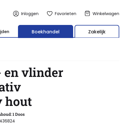
Inloggen
Favorieten
Winkelwagen
Boekhandel
Zakelijk
ijden
 en vlinder
ativ
 hout
nhoud: 1 Doos
1436824