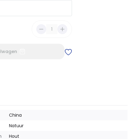
elwagen
China
Natuur
m
Hout