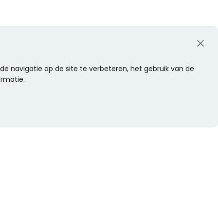
e navigatie op de site te verbeteren, het gebruik van de
ormatie.
WIL JE NIETS MISSEN?
Alle nieuwtjes als eerste ontvangen?
Schrijf je dan nu in voor onze nieuwsbrief.
Versturen
s