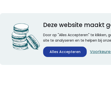
Deze website maakt g
Door op "Alles Accepteren" te klikken,
site te analyseren en te helpen bij on
Voorkeure
Alles Accepteren
CONTACTINFORMATIE
ALGEMEEN
Boekhandel Stumpel &
Veelgestelde vragen
Stumpel Office Products
Leveringsinformatie
De Corantijn 63
Over Stumpel
1689 AN Zwaag
Evenementen
Nederland