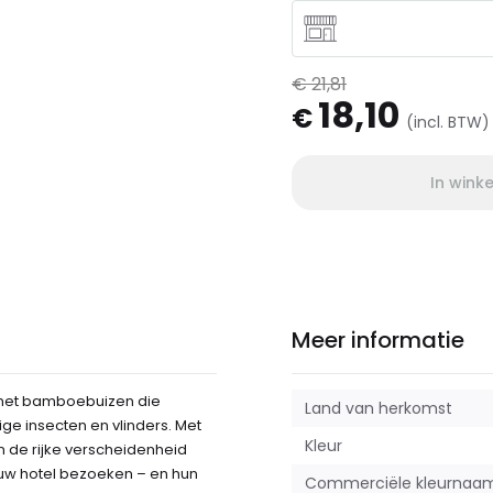
€ 21,81
18,10
€
(incl. BTW)
In wink
Meer informatie
d met bamboebuizen die
Land van herkomst
ige insecten en vlinders. Met
Kleur
n de rijke verscheidenheid
n uw hotel bezoeken – en hun
Commerciële kleurnaa