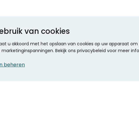
ebruik van cookies
 gaat u akkoord met het opslaan van cookies op uw apparaat om d
ze marketinginspanningen. Bekijk ons privacybeleid voor meer inf
n beheren
CONTACT
KANTOOR SPECIALIST
Klantenservice
Voordelen voor uw
Winkels en openingstijden
bedrijf
Werken bij Stumpel
ICT en printing
Kantoorinrichting
Onze accountmanager