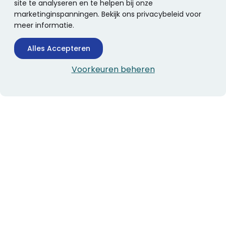
site te analyseren en te helpen bij onze
marketinginspanningen. Bekijk ons privacybeleid voor
meer informatie.
Alles Accepteren
Voorkeuren beheren
CONTACTINFORMATIE
Boekhandel Stumpel &
Stumpel Office Products
De Corantijn 63
1689 AN Zwaag
Nederland
KvK-nummer: 36008688
BTW-nummer: NL005347634B01
Telefoon:
0229-253131