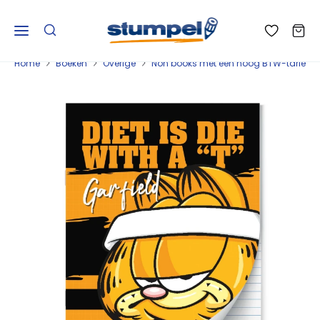
Home
Boeken
Overige
Non books met een hoog BTW-tarief