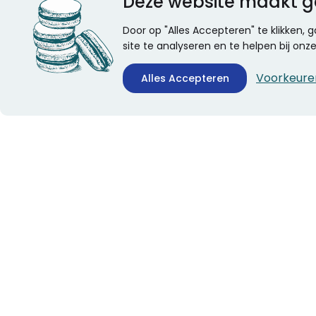
Deze website maakt g
Door op "Alles Accepteren" te klikken,
site te analyseren en te helpen bij on
Voorkeure
Alles Accepteren
CONTACTINFORMATIE
ALGEMEEN
Boekhandel Stumpel &
Veelgestelde vragen
Stumpel Office Products
Leveringsinformatie
De Corantijn 63
Over Stumpel
1689 AN Zwaag
Evenementen
Nederland
KvK-nummer: 36008688
BTW-nummer:
NL005347634B01
Telefoon:
0229-253131