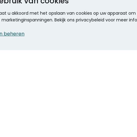
ebruik van cookies
 gaat u akkoord met het opslaan van cookies op uw apparaat om d
ze marketinginspanningen. Bekijk ons privacybeleid voor meer inf
n beheren
CONTACT
KANTOOR SPECIALIST
Klantenservice
Voordelen voor uw
Winkels en openingstijden
bedrijf
Werken bij Stumpel
ICT en printing
Kantoorinrichting
Onze accountmanager
Stempels