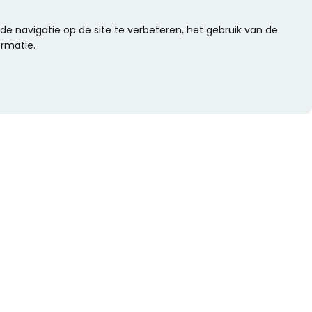
e navigatie op de site te verbeteren, het gebruik van de
ormatie.
WIL JE NIETS MISSEN?
Alle nieuwtjes als eerste ontvangen?
Schrijf je dan nu in voor onze nieuwsbrief.
Versturen
s
Of volg ons op social media