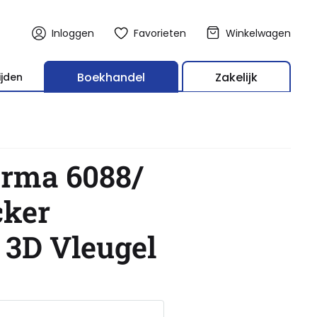
Inloggen
Favorieten
Winkelwagen
Boekhandel
Zakelijk
ijden
erma 6088/
cker
 3D Vleugel