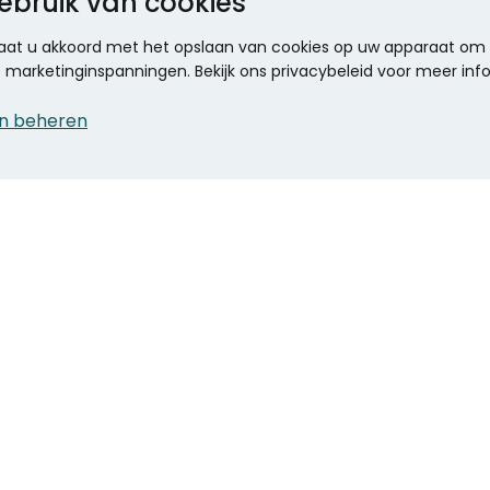
ebruik van cookies
 gaat u akkoord met het opslaan van cookies op uw apparaat om d
ze marketinginspanningen. Bekijk ons privacybeleid voor meer inf
n beheren
CONTACT
KANTOOR SPECIALIST
Klantenservice
Voordelen voor uw
Winkels en openingstijden
bedrijf
Werken bij Stumpel
ICT en printing
Kantoorinrichting
Onze accountmanager
Stempels