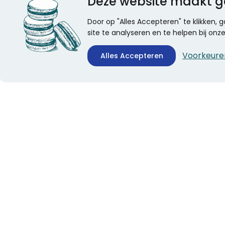
Deze website maakt g
Door op "Alles Accepteren" te klikken,
site te analyseren en te helpen bij on
Voorkeure
Alles Accepteren
CONTACTINFORMATIE
ALGEMEEN
Boekhandel Stumpel &
Veelgestelde vragen
Stumpel Office Products
Leveringsinformatie
De Corantijn 63
Over Stumpel
1689 AN Zwaag
Evenementen
Nederland
KvK-nummer: 36008688
BTW-nummer:
NL005347634B01
Telefoon:
0229-253131