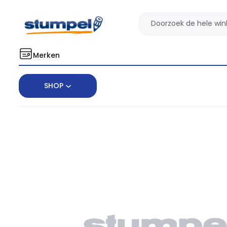
Merken
SHOP
Home
Kantoorartikelen
Papier
Labels & Etiketten
Stickers