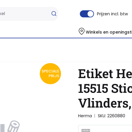
Prijzen incl. btw
Winkels en openingst
Etiket Herma 6088/ 15515 Sticker Vlinders, 3D Vleugel
Etiket H
SPECIALE
PRIJS
15515 Sti
Vlinders,
Herma
SKU: 2260880