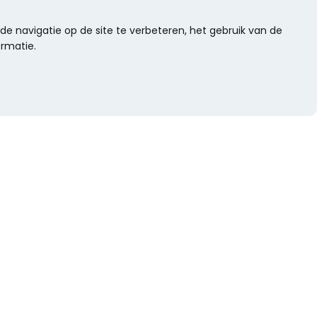
e navigatie op de site te verbeteren, het gebruik van de
ormatie.
WIL JE NIETS MISSEN?
Alle nieuwtjes als eerste ontvangen?
Schrijf je dan nu in voor onze nieuwsbrief.
Versturen
s
Of volg ons op social media