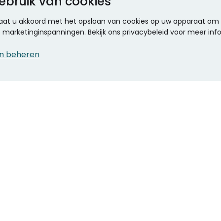
ebruik van cookies
 gaat u akkoord met het opslaan van cookies op uw apparaat om d
ze marketinginspanningen. Bekijk ons privacybeleid voor meer inf
n beheren
CONTACT
KANTOOR SPECIALIST
Klantenservice
Voordelen voor uw
Winkels en openingstijden
bedrijf
Werken bij Stumpel
ICT en printing
Kantoorinrichting
Onze accountmanager
Stempels