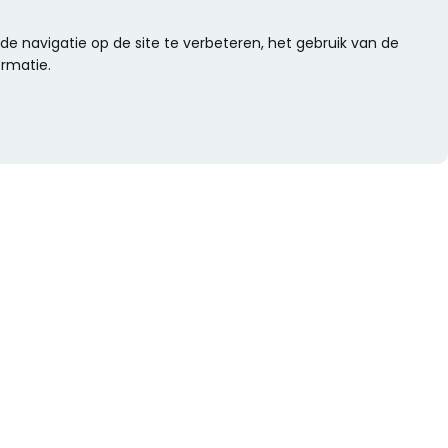
e navigatie op de site te verbeteren, het gebruik van de
ormatie.
WIL JE NIETS MISSEN?
Alle nieuwtjes als eerste ontvangen?
Schrijf je dan nu in voor onze nieuwsbrief.
Versturen
s
Of volg ons op social media