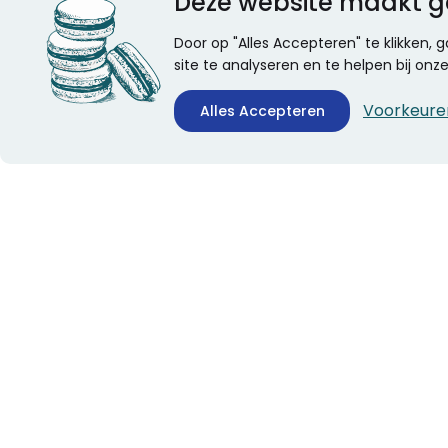
Deze website maakt g
Door op "Alles Accepteren" te klikken,
site te analyseren en te helpen bij on
Voorkeure
Alles Accepteren
CONTACTINFORMATIE
ALGEMEEN
Boekhandel Stumpel &
Veelgestelde vragen
Stumpel Office Products
Leveringsinformatie
De Corantijn 63
Over Stumpel
1689 AN Zwaag
Evenementen
Nederland
KvK-nummer: 36008688
BTW-nummer:
NL005347634B01
Telefoon:
0229-253131