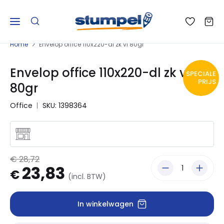
Home
Envelop office 110x220-dl zk vl 80gr
Envelop office 110x220-dl zk vl
SPECIALE
PRIJS
80gr
Office
SKU: 1398364
€ 28,72
23,83
€
(incl. BTW)
In winkelwagen