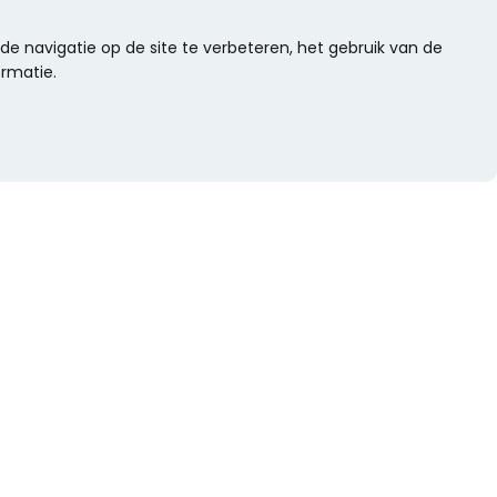
e navigatie op de site te verbeteren, het gebruik van de
ormatie.
WIL JE NIETS MISSEN?
Alle nieuwtjes als eerste ontvangen?
Schrijf je dan nu in voor onze nieuwsbrief.
Versturen
s
Of volg ons op social media