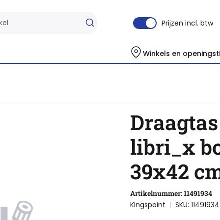
Prijzen incl. btw
Winkels en openingst
s 39x42 cm boek &
Draagtas
libri_x 
39x42 cm
Artikelnummer: 11491934
Kingspoint
SKU: 11491934