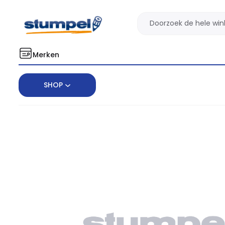
Merken
SHOP
Home
Cadeau
Tassen
Draagtas katoen libri_x boekenta