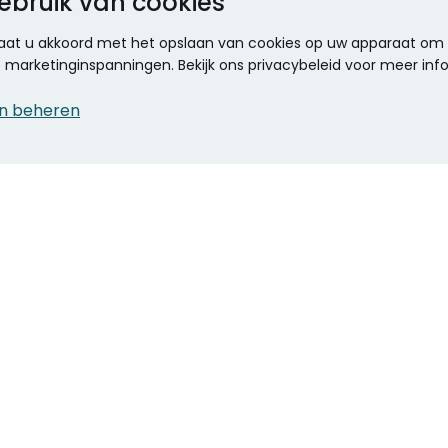
ebruik van cookies
 gaat u akkoord met het opslaan van cookies op uw apparaat om d
ze marketinginspanningen. Bekijk ons privacybeleid voor meer inf
n beheren
CONTACT
KANTOOR SPECIALIST
Klantenservice
Voordelen voor uw
Winkels en openingstijden
bedrijf
Werken bij Stumpel
ICT en printing
Kantoorinrichting
Onze accountmanager
Stempels