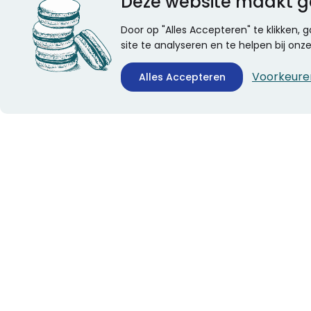
Deze website maakt g
Door op "Alles Accepteren" te klikken,
site te analyseren en te helpen bij on
Voorkeure
Alles Accepteren
CONTACTINFORMATIE
ALGEMEEN
Boekhandel Stumpel &
Veelgestelde vragen
Stumpel Office Products
Leveringsinformatie
De Corantijn 63
Over Stumpel
1689 AN Zwaag
Evenementen
Nederland
KvK-nummer: 36008688
BTW-nummer:
NL005347634B01
Telefoon:
0229-253131