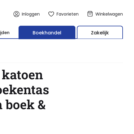
Inloggen
Favorieten
Winkelwagen
Boekhandel
Zakelijk
ijden
 katoen
boekentas
 boek &