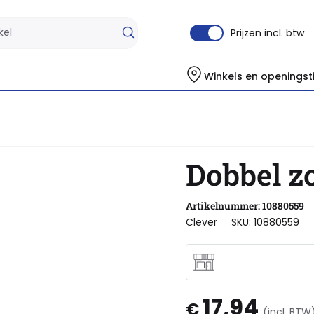
Prijzen incl. btw
Winkels en openingst
Dobbel z
Artikelnummer: 10880559
Clever
SKU: 10880559
17,94
€
(incl. BTW