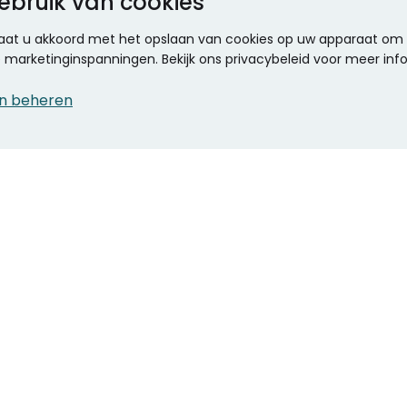
ebruik van cookies
 gaat u akkoord met het opslaan van cookies op uw apparaat om d
ze marketinginspanningen. Bekijk ons privacybeleid voor meer inf
n beheren
CONTACT
KANTOOR SPECIALIST
Klantenservice
Voordelen voor uw
Winkels en openingstijden
bedrijf
Werken bij Stumpel
ICT en printing
Kantoorinrichting
Onze accountmanager
Stempels