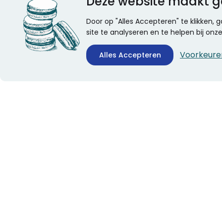
Deze website maakt g
Door op "Alles Accepteren" te klikken,
site te analyseren en te helpen bij on
Voorkeure
Alles Accepteren
CONTACTINFORMATIE
ALGEMEEN
Boekhandel Stumpel &
Veelgestelde vragen
Stumpel Office Products
Leveringsinformatie
De Corantijn 63
Over Stumpel
1689 AN Zwaag
Evenementen
Nederland
KvK-nummer: 36008688
BTW-nummer:
NL005347634B01
Telefoon:
0229-253131