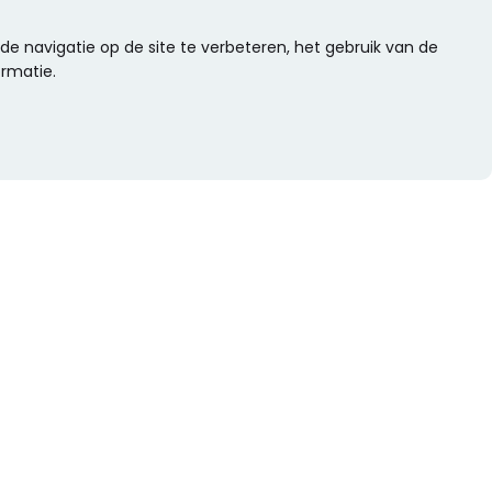
e navigatie op de site te verbeteren, het gebruik van de
ormatie.
WIL JE NIETS MISSEN?
Alle nieuwtjes als eerste ontvangen?
Schrijf je dan nu in voor onze nieuwsbrief.
Versturen
s
Of volg ons op social media