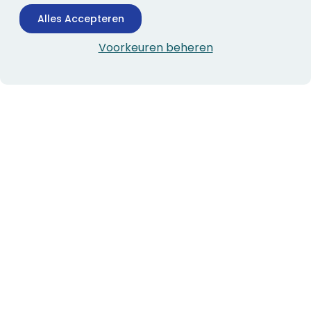
Alles Accepteren
Voorkeuren beheren
CONTACTINFORMATIE
Boekhandel Stumpel &
Stumpel Office Products
De Corantijn 63
1689 AN Zwaag
Nederland
KvK-nummer: 36008688
BTW-nummer: NL005347634B01
Telefoon:
0229-253131
verkoop@stumpel.nl
ALGEMEEN