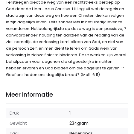
Tersteegen biedt de weg van een rechtstreeks beroep op
God door de Heer Jezus Christus. Hij legt uit wat de regels en
stadia zijn van deze weg en hoe een Christen die kan volgen
in zijn dagelijks leven, zelfs zonder iets in het uiterlijk leven te
veranderen. Het belangrijkste op deze weg is een passieve, ?
aanvaardende? houding ten aanzien van de redding van de
ziel: namelijk, de verlossing komt alleen van God, en niet van
de persoon zelf, en men dient te leren om Gods werk van
verlossing in zichzelf niet te hinderen. Deze wenken zijn vooral
behulpzaam voor degenen die al geestelijke inzichten
hebben ervaren en God bidden om die dagelijks te geven: ?
Geef ons heden ons dagelijks brood? (Matt. 6:11).
Meer informatie
Druk
1
Gewicht
234
gram
Taal
Nederlands