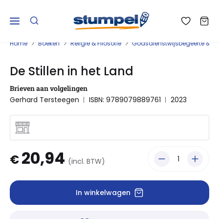
Home
Boeken
Religie & Filosofie
Godsdienstwijsbegeerte & Eth
De Stillen in het Land
Brieven aan volgelingen
Gerhard Tersteegen
ISBN: 9789079889761
2023
20,94
€
(incl. BTW)
In winkelwagen