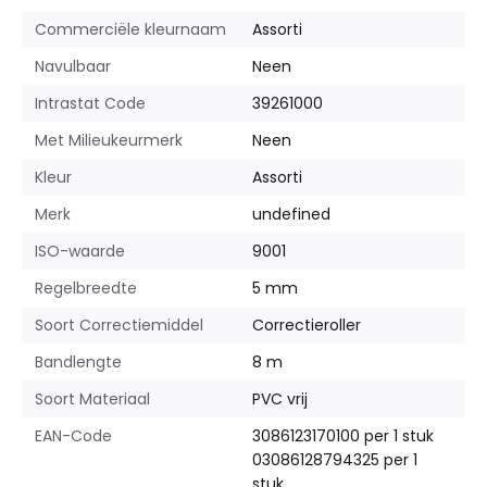
Commerciële kleurnaam
Assorti
Navulbaar
Neen
Intrastat Code
39261000
Met Milieukeurmerk
Neen
Kleur
Assorti
Merk
undefined
ISO-waarde
9001
Regelbreedte
5 mm
Soort Correctiemiddel
Correctieroller
Bandlengte
8 m
Soort Materiaal
PVC vrij
EAN-Code
3086123170100 per 1 stuk
03086128794325 per 1
stuk