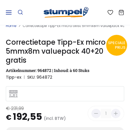
Home
Correctietape Tipp-Ex micro twist 5mmx8m valuepack 40+20
Correctietape Tipp-Ex micro twist
SPECIALE
PRIJS
5mmx8m valuepack 40+20
gratis
Artikelnummer: 964872 | Inhoud: à 60 Stuks
Tipp-ex
SKU: 964872
€ 231,99
192,55
€
(incl. BTW)