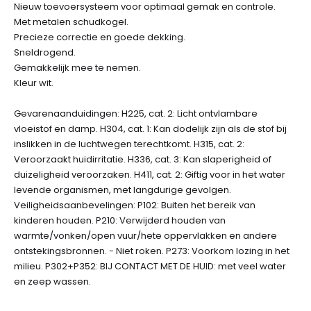
Nieuw toevoersysteem voor optimaal gemak en controle.
Met metalen schudkogel.
Precieze correctie en goede dekking.
Sneldrogend.
Gemakkelijk mee te nemen.
Kleur wit.
Gevarenaanduidingen: H225, cat. 2: Licht ontvlambare
vloeistof en damp. H304, cat. 1: Kan dodelijk zijn als de stof bij
inslikken in de luchtwegen terechtkomt. H315, cat. 2:
Veroorzaakt huidirritatie. H336, cat. 3: Kan slaperigheid of
duizeligheid veroorzaken. H411, cat. 2: Giftig voor in het water
levende organismen, met langdurige gevolgen.
Veiligheidsaanbevelingen: P102: Buiten het bereik van
kinderen houden. P210: Verwijderd houden van
warmte/vonken/open vuur/hete oppervlakken en andere
ontstekingsbronnen. - Niet roken. P273: Voorkom lozing in het
milieu. P302+P352: BIJ CONTACT MET DE HUID: met veel water
en zeep wassen.