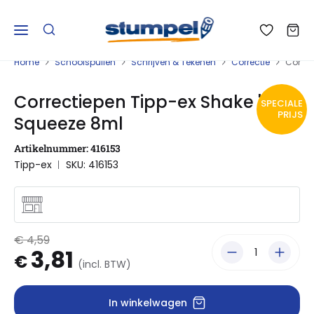
Home
Schoolspullen
Schrijven & Tekenen
Correctie
Correc
Correctiepen Tipp-ex Shake 'n
SPECIALE
PRIJS
Squeeze 8ml
Artikelnummer: 416153
Tipp-ex
SKU: 416153
€ 4,59
3,81
€
(incl. BTW)
In winkelwagen