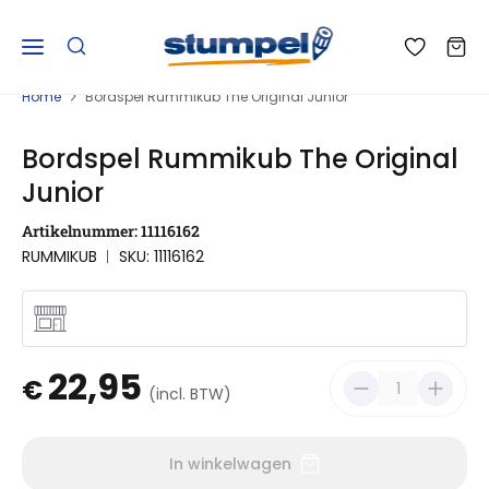
Home
Bordspel Rummikub The Original Junior
Bordspel Rummikub The Original
Junior
Artikelnummer: 11116162
RUMMIKUB
SKU: 11116162
22,95
€
(incl. BTW)
In winkelwagen