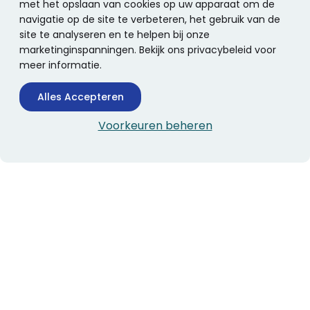
met het opslaan van cookies op uw apparaat om de
navigatie op de site te verbeteren, het gebruik van de
site te analyseren en te helpen bij onze
marketinginspanningen. Bekijk ons privacybeleid voor
meer informatie.
Alles Accepteren
Voorkeuren beheren
CONTACTINFORMATIE
Boekhandel Stumpel &
Stumpel Office Products
De Corantijn 63
1689 AN Zwaag
Nederland
KvK-nummer: 36008688
BTW-nummer: NL005347634B01