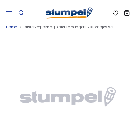
Home
Blisterverpakking 3 sleutelhangers 2 klompjes set