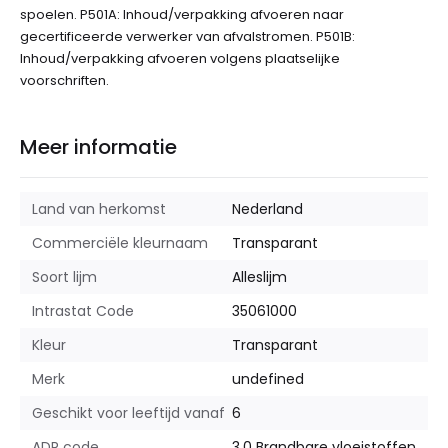
spoelen. P501A: Inhoud/verpakking afvoeren naar
gecertificeerde verwerker van afvalstromen. P501B:
Inhoud/verpakking afvoeren volgens plaatselijke
voorschriften.
Meer informatie
Land van herkomst
Nederland
Commerciële kleurnaam
Transparant
Soort lijm
Alleslijm
Intrastat Code
35061000
Kleur
Transparant
Merk
undefined
Geschikt voor leeftijd vanaf
6
ADR code
3.0 Brandbare vloeistoffen