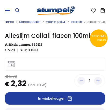
Home
Schoolspullen
Voor in je etui
Plakken
Alleslijm Colla
Alleslijm Collall flacon 100ml
SPECIALE
PRIJS
Artikelnummer: 836113
Collall
SKU: 836113
€ 2,79
2,32
€
(incl. BTW)
In winkelwagen