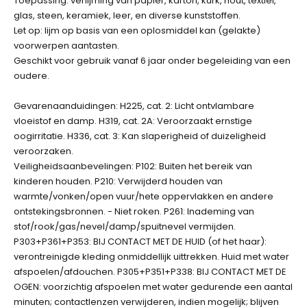
Toepassing: verlijming van papier, karton, kurk, hout, textiel,
glas, steen, keramiek, leer, en diverse kunststoffen.
Let op: lijm op basis van een oplosmiddel kan (gelakte)
voorwerpen aantasten.
Geschikt voor gebruik vanaf 6 jaar onder begeleiding van een
oudere.
Gevarenaanduidingen: H225, cat. 2: Licht ontvlambare
vloeistof en damp. H319, cat. 2A: Veroorzaakt ernstige
oogirritatie. H336, cat. 3: Kan slaperigheid of duizeligheid
veroorzaken.
Veiligheidsaanbevelingen: P102: Buiten het bereik van
kinderen houden. P210: Verwijderd houden van
warmte/vonken/open vuur/hete oppervlakken en andere
ontstekingsbronnen. - Niet roken. P261: Inademing van
stof/rook/gas/nevel/damp/spuitnevel vermijden.
P303+P361+P353: BIJ CONTACT MET DE HUID (of het haar):
verontreinigde kleding onmiddellijk uittrekken. Huid met water
afspoelen/afdouchen. P305+P351+P338: BIJ CONTACT MET DE
OGEN: voorzichtig afspoelen met water gedurende een aantal
minuten; contactlenzen verwijderen, indien mogelijk; blijven