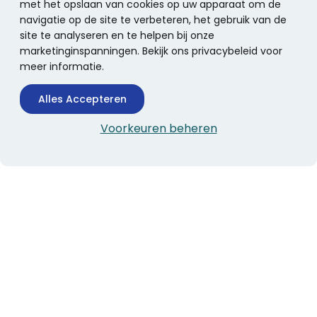
met het opslaan van cookies op uw apparaat om de
navigatie op de site te verbeteren, het gebruik van de
site te analyseren en te helpen bij onze
marketinginspanningen. Bekijk ons privacybeleid voor
meer informatie.
Alles Accepteren
Voorkeuren beheren
CONTACTINFORMATIE
Boekhandel Stumpel &
Stumpel Office Products
De Corantijn 63
1689 AN Zwaag
Nederland
KvK-nummer: 36008688
BTW-nummer: NL005347634B01