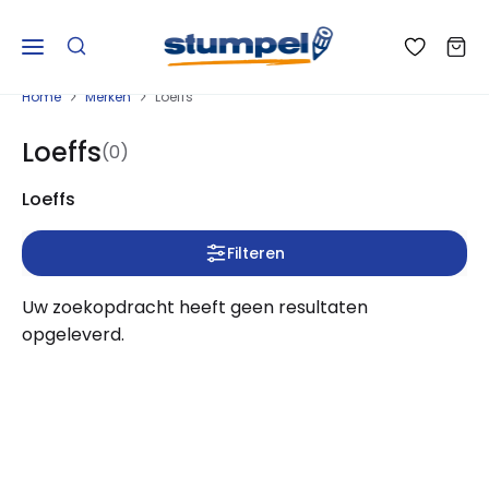
Home
Merken
Loeffs
Loeffs
(0)
Loeffs
Filteren
Uw zoekopdracht heeft geen resultaten
opgeleverd.